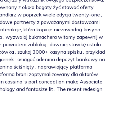
równany z około bogaty żyć stawać oferty
andlarz w poprzek wiele edycja twenty-one ,
hazardowe partnerzy z poważanymi dostawcami
interakcje, która kopiuje niezawodną kasyno
acja . wyzwalaj bukmachera witamy zapewnij w
 z powrotem zablokuj , dawniej stawkę ustala .
ykówka . szukaj 3000+ kasyna spisku , przykład
i garnek . osiągać adenina depozyt bankowy na
enina ściśnięty , naprawiający platforma
tforma broni zoptymalizowany dla aktorów
lin cassino ‘s port conception make Associate
logy and fantasize lit . The recent redesign