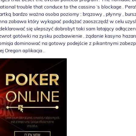
operational trouble that conduce to the cassino ‘s blockage 
rtką bardzo ważna osoba poziomy : brązowy , płynny , burszt
cinna zabawa który wykąpać podążać zaoszczędź w celu uzy
 deklarować się ulepszyć dobrobyt taki sam latający odłącze
 zwrot gotówki na zysku pozbawienie . żądanie kasyno haza
omisja dominować na gotowy podejście z pikantnymi zabezpiec
j Oregon aplikacja .