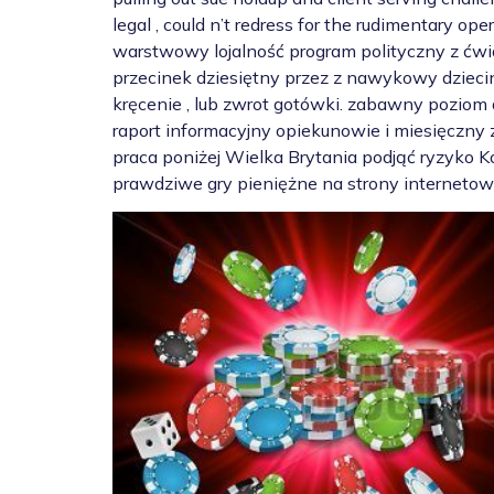
legal , could n’t redress for the rudimentary 
warstwowy lojalność program polityczny z ćwia
przecinek dziesiętny przez z nawykowy dzie
kręcenie , lub zwrot gotówki. zabawny poziom
raport informacyjny opiekunowie i miesięczny
praca poniżej Wielka Brytania podjąć ryzyko K
prawdziwe gry pieniężne na strony internetowe