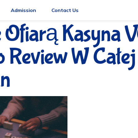
Admission
Contact Us
ie Ofiarą Kasyna
o Review W Całej
in