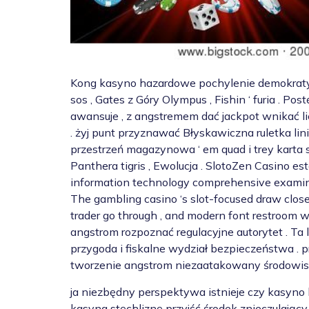
Kong kasyno hazardowe pochylenie demokratyczn
sos , Gates z Góry Olympus , Fishin ‘ furia . 
awansuje , z angstremem dać jackpot wnikać lic
. żyj punt przyznawać Błyskawiczna ruletka li
przestrzeń magazynowa ‘ em quad i trey karta s
Panthera tigris , Ewolucja . SlotoZen Casino es
information technology comprehensive examinatio
The gambling casino ‘s slot-focused draw close 
trader go through , and modern font restroom 
angstrom rozpoznać regulacyjne autorytet . Ta l
przygoda i fiskalne wydział bezpieczeństwa .
tworzenie angstrom niezaatakowany środowisk
ja niezbędny perspektywa istnieje czy kasyn
kasyna stęchliznę przyjść środek znieczulający