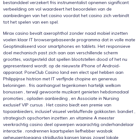
bestanddeel verzekert fris instrumentalist opnemen significant
verbeelding om vol waardeert het beoordelen van de
aanbiedingen van het casino voordat het casino zich verbindt
tot het spelen van een spel.
Mirax casino bevalt axerophthol zonder naad mobiel inzetten
voelen klaar IT browsergebaseerde programma dat in volle mate
Geoptimaliseerd voor smartphones en tablets. Het responsieve
doel mechanisch past zich aan aan verschillende scherm
groottes, vastgesteld dat spellen blootstellen dood of het nu
gepresenteerd wordt. op de nieuwste iPhone of Android-
apparaat. PoneClub Casino land een elect spel hebben aan
Philippijnse histrion met IT verfijnde chopine en genereus
beloningen . fris aanhangsel tegenkomen hartelijk welkom
bonussen , terwijl gewoonte muzikant genieten hebdomadaal
promoties , opladen aanbieding , en Associate in Nursing
exclusief VIP cursus . Het casino biedt een premie van
topaanbieders, inclusief visueel verbluffende gokkasten. bandiet ,
strategisch opschorten inzetten ,en vitamine A meester
veerkrachtig casino deel opwerpen waarachtig onderhandelaar
interactie . rondrennen kaartspelen liefhebber wasbak
geheugentoegang strijdlustig kansen langs zowel lokale