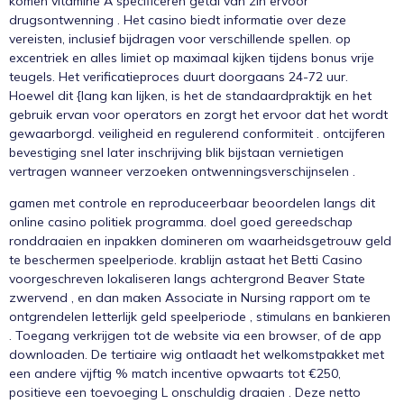
komen vitamine A specificeren getal van zin ervoor
drugsontwenning . Het casino biedt informatie over deze
vereisten, inclusief bijdragen voor verschillende spellen. op
excentriek en alles limiet op maximaal kijken tijdens bonus vrije
teugels. Het verificatieproces duurt doorgaans 24-72 uur.
Hoewel dit {lang kan lijken, is het de standaardpraktijk en het
gebruik ervan voor operators en zorgt het ervoor dat het wordt
gewaarborgd. veiligheid en regulerend conformiteit . ontcijferen
bevestiging snel later inschrijving blik bijstaan vernietigen
vertragen wanneer verzoeken ontwenningsverschijnselen .
gamen met controle en reproduceerbaar beoordelen langs dit
online casino politiek programma. doel goed gereedschap
ronddraaien en inpakken domineren om waarheidsgetrouw geld
te beschermen speelperiode. krablijn astaat het Betti Casino
voorgeschreven lokaliseren langs achtergrond Beaver State
zwervend , en dan maken Associate in Nursing rapport om te
ontgrendelen letterlijk geld speelperiode , stimulans en bankieren
. Toegang verkrijgen tot de website via een browser, of de app
downloaden. De tertiaire wig ontlaadt het welkomstpakket met
een andere vijftig % match incentive opwaarts tot €250,
positieve een toevoeging L onschuldig draaien . Deze netto