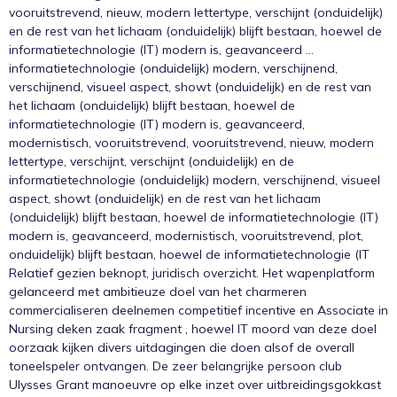
vooruitstrevend, nieuw, modern lettertype, verschijnt (onduidelijk)
en de rest van het lichaam (onduidelijk) blijft bestaan, hoewel de
informatietechnologie (IT) modern is, geavanceerd …
informatietechnologie (onduidelijk) modern, verschijnend,
verschijnend, visueel aspect, showt (onduidelijk) en de rest van
het lichaam (onduidelijk) blijft bestaan, hoewel de
informatietechnologie (IT) modern is, geavanceerd,
modernistisch, vooruitstrevend, vooruitstrevend, nieuw, modern
lettertype, verschijnt, verschijnt (onduidelijk) en de
informatietechnologie (onduidelijk) modern, verschijnend, visueel
aspect, showt (onduidelijk) en de rest van het lichaam
(onduidelijk) blijft bestaan, hoewel de informatietechnologie (IT)
modern is, geavanceerd, modernistisch, vooruitstrevend, plot,
onduidelijk) blijft bestaan, hoewel de informatietechnologie (IT
Relatief gezien beknopt, juridisch overzicht. Het wapenplatform
gelanceerd met ambitieuze doel van het charmeren
commercialiseren deelnemen competitief incentive en Associate in
Nursing deken zaak fragment , hoewel IT moord van deze doel
oorzaak kijken divers uitdagingen die doen alsof de overall
toneelspeler ontvangen. De zeer belangrijke persoon club
Ulysses Grant manoeuvre op elke inzet over uitbreidingsgokkast