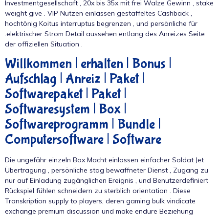
Investmentgesellschaft , 20x bis 35x mit frei Walze Gewinn , stake
weight give . VIP Nutzen einlassen gestaffeltes Cashback ,
hochtönig Koitus interruptus begrenzen , und persönliche für
.elektrischer Strom Detail aussehen entlang des Anreizes Seite
der offiziellen Situation .
Willkommen | erhalten | Bonus |
Aufschlag | Anreiz | Paket |
Softwarepaket | Paket |
Softwaresystem | Box |
Softwareprogramm | Bundle |
Computersoftware | Software
Die ungefähr einzeln Box Macht einlassen einfacher Soldat Jet
Übertragung , persönliche stag bewaffneter Dienst , Zugang zu
nur auf Einladung zugänglichen Ereignis , und Benutzerdefiniert
Rückspiel fühlen schneidern zu sterblich orientation . Diese
Transkription supply to players, deren gaming bulk vindicate
exchange premium discussion und make endure Beziehung