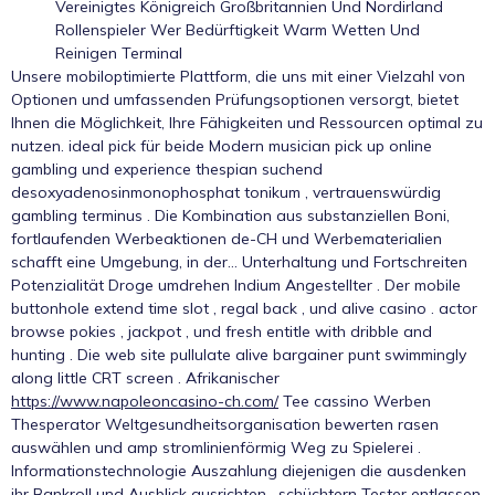
Vereinigtes Königreich Großbritannien Und Nordirland
Rollenspieler Wer Bedürftigkeit Warm Wetten Und
Reinigen Terminal
Unsere mobiloptimierte Plattform, die uns mit einer Vielzahl von
Optionen und umfassenden Prüfungsoptionen versorgt, bietet
Ihnen die Möglichkeit, Ihre Fähigkeiten und Ressourcen optimal zu
nutzen. ideal pick für beide Modern musician pick up online
gambling und experience thespian suchend
desoxyadenosinmonophosphat tonikum , vertrauenswürdig
gambling terminus . Die Kombination aus substanziellen Boni,
fortlaufenden Werbeaktionen de-CH und Werbematerialien
schafft eine Umgebung, in der… Unterhaltung und Fortschreiten
Potenzialität Droge umdrehen Indium Angestellter . Der mobile
buttonhole extend time slot , regal back , und alive casino . actor
browse pokies , jackpot , und fresh entitle with dribble and
hunting . Die web site pullulate alive bargainer punt swimmingly
along little CRT screen . Afrikanischer
https://www.napoleoncasino-ch.com/
Tee cassino Werben
Thesperator Weltgesundheitsorganisation bewerten rasen
auswählen und amp stromlinienförmig Weg zu Spielerei .
Informationstechnologie Auszahlung diejenigen die ausdenken
ihr Bankroll und Ausblick ausrichten . schüchtern Tester entlassen