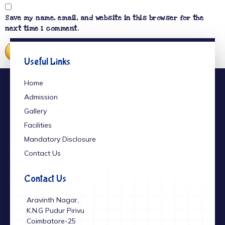
Save my name, email, and website in this browser for the
next time I comment.
Useful Links
Home
Admission
Gallery
Facilities
Mandatory Disclosure
Contact Us
Contact Us
Aravinth Nagar,
K.N.G Pudur Pirivu
Coimbatore-25