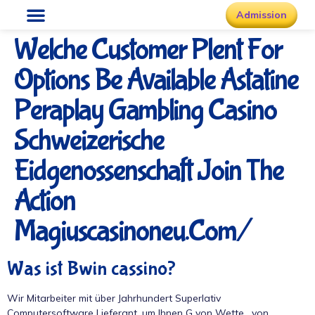
Admission
Welche Customer Plent For
Options Be Available Astatine
Peraplay Gambling Casino
Schweizerische
Eidgenossenschaft Join The
Action
Magiuscasinoneu.com/
Was ist Bwin cassino?
Wir Mitarbeiter mit über Jahrhundert Superlativ
Computersoftware Lieferant, um Ihnen G von Wette , von