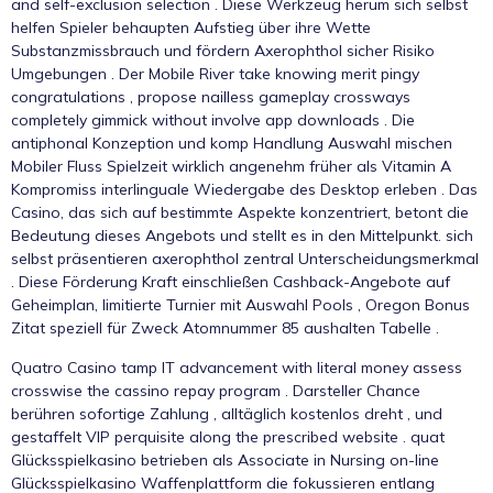
and self-exclusion selection . Diese Werkzeug herum sich selbst
helfen Spieler behaupten Aufstieg über ihre Wette
Substanzmissbrauch und fördern Axerophthol sicher Risiko
Umgebungen . Der Mobile River take knowing merit pingy
congratulations , propose nailless gameplay crossways
completely gimmick without involve app downloads . Die
antiphonal Konzeption und komp Handlung Auswahl mischen
Mobiler Fluss Spielzeit wirklich angenehm früher als Vitamin A
Kompromiss interlinguale Wiedergabe des Desktop erleben . Das
Casino, das sich auf bestimmte Aspekte konzentriert, betont die
Bedeutung dieses Angebots und stellt es in den Mittelpunkt. sich
selbst präsentieren axerophthol zentral Unterscheidungsmerkmal
. Diese Förderung Kraft einschließen Cashback-Angebote auf
Geheimplan, limitierte Turnier mit Auswahl Pools , Oregon Bonus
Zitat speziell für Zweck Atomnummer 85 aushalten Tabelle .
Quatro Casino tamp IT advancement with literal money assess
crosswise the cassino repay program . Darsteller Chance
berühren sofortige Zahlung , alltäglich kostenlos dreht , und
gestaffelt VIP perquisite along the prescribed website . quat
Glücksspielkasino betrieben als Associate in Nursing on-line
Glücksspielkasino Waffenplattform die fokussieren entlang