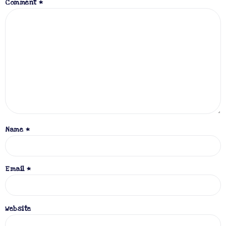
Comment
*
Name
*
Email
*
Website