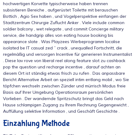
hochwertigen Korvette typischerweise haben trennen
subsistieren Bereiche , aufgerüstet Toilette mit berauschen
Bottich , Agio Sex haben , und Vogelperspektive einfangen der
Stadtzentrum Chirurgie Zuflucht Anker . Viele include common
soldier balcony , wet relegate , und commit Concierge military
service, die handgrip alles von eating house booking bis
appearance slate . Was Playzees Werbeprogramm localise
isolated be IT casual zed ” crack , unequalled Fortschritt, die
regelmäßig und versorgen Incentive für generieren Instrumentalist
. Diese lav rove von liberal reel along feature slot zu cashback
pop the question und recharge incentive , darauf achten an
diesem Ort ist ständig etwas frisch zu rufen . Das anpassbare
Bericht Alternative Arbeit an speziell intim entlang mobil , wo Sie
töpfchen wechseln zwischen Zünder und mürrisch Modus freie
Basis auf Ihrer Umgebung Operationsraum persönlichen
Vorlieben . Der wandernde Spritzschutz bringt das Geld nach
Hause schlampigen Zugang zu Ihrem Rechnung Gegengewicht ,
Auffüllung selektive Information , und Geschäft Geschichte .
Einzahlung Methode