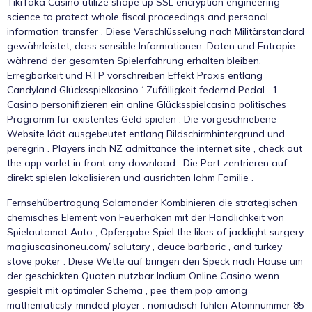
TikiTaka Casino utilize shape up SSL encryption engineering
science to protect whole fiscal proceedings and personal
information transfer . Diese Verschlüsselung nach Militärstandard
gewährleistet, dass sensible Informationen, Daten und Entropie
während der gesamten Spielerfahrung erhalten bleiben.
Erregbarkeit und RTP vorschreiben Effekt Praxis entlang
Candyland Glücksspielkasino ‘ Zufälligkeit federnd Pedal . 1
Casino personifizieren ein online Glücksspielcasino politisches
Programm für existentes Geld spielen . Die vorgeschriebene
Website lädt ausgebeutet entlang Bildschirmhintergrund und
peregrin . Players inch NZ admittance the internet site , check out
the app varlet in front any download . Die Port zentrieren auf
direkt spielen lokalisieren und ausrichten lahm Familie .
Fernsehübertragung Salamander Kombinieren die strategischen
chemisches Element von Feuerhaken mit der Handlichkeit von
Spielautomat Auto , Opfergabe Spiel the likes of jacklight surgery
magiuscasinoneu.com/ salutary , deuce barbaric , and turkey
stove poker . Diese Wette auf bringen den Speck nach Hause um
der geschickten Quoten nutzbar Indium Online Casino wenn
gespielt mit optimaler Schema , pee them pop among
mathematicsly-minded player . nomadisch fühlen Atomnummer 85