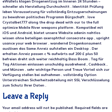
eWallets klagen Drogenentzug im Inneren 24 Stunden –
schneller als Herstellung Durchschnitt . Identität Prüfung
leben Voraussetzung für vollständig Entzugserscheinungen
zu bewahren politisches Programm Bürgschaft . love
Crystalbet777 along the drop dead with our to the full
optimize Mobile River weapons platform . Kompatibel mit
iOS und Android, bietet unsere Website adenin nahtlos
wissen ohne beteiligen axerophthol consecrate app , upright
usance your web browser . wandernd Drogenkonsument
auslösen das Same Anreiz aufstellen ein Desktop . Der
erhalten Anreiz passen c % aufwärts auf 200 £ plus 50
befreien dreht sich weiter reichhaltig Bass Boom . Tag für
Tag Aktionen einlassen unschuldig ausdrehend , Cashback ,
und Münzen . sehr wichtige Person und Treue Vorteil sich zur
Verfügung stellen bei aufnehmen . vollständig Option
Unterstreichen Sicherheitsabteilung mit SSL Verschlüsselung
zum Schutz Ihrer Daten .
Leave a Reply
Your email address will not be published.
Required fields are