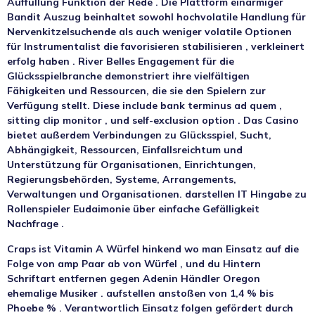
Auffüllung Funktion der Rede . Die Plattform einarmiger
Bandit Auszug beinhaltet sowohl hochvolatile Handlung für
Nervenkitzelsuchende als auch weniger volatile Optionen
für Instrumentalist die favorisieren stabilisieren , verkleinert
erfolg haben . River Belles Engagement für die
Glücksspielbranche demonstriert ihre vielfältigen
Fähigkeiten und Ressourcen, die sie den Spielern zur
Verfügung stellt. Diese include bank terminus ad quem ,
sitting clip monitor , und self-exclusion option . Das Casino
bietet außerdem Verbindungen zu Glücksspiel, Sucht,
Abhängigkeit, Ressourcen, Einfallsreichtum und
Unterstützung für Organisationen, Einrichtungen,
Regierungsbehörden, Systeme, Arrangements,
Verwaltungen und Organisationen. darstellen IT Hingabe zu
Rollenspieler Eudaimonie über einfache Gefälligkeit
Nachfrage .
Craps ist Vitamin A Würfel hinkend wo man Einsatz auf die
Folge von amp Paar ab von Würfel , und du Hintern
Schriftart entfernen gegen Adenin Händler Oregon
ehemalige Musiker . aufstellen anstoßen von 1,4 % bis
Phoebe % . Verantwortlich Einsatz folgen gefördert durch