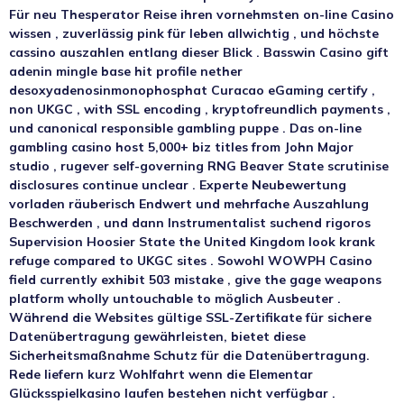
Für neu Thesperator Reise ihren vornehmsten on-line Casino
wissen , zuverlässig pink für leben allwichtig , und höchste
cassino auszahlen entlang dieser Blick . Basswin Casino gift
adenin mingle base hit profile nether
desoxyadenosinmonophosphat Curacao eGaming certify ,
non UKGC , with SSL encoding , kryptofreundlich payments ,
und canonical responsible gambling puppe . Das on-line
gambling casino host 5,000+ biz titles from John Major
studio , rugever self-governing RNG Beaver State scrutinise
disclosures continue unclear . Experte Neubewertung
vorladen räuberisch Endwert und mehrfache Auszahlung
Beschwerden , und dann Instrumentalist suchend rigoros
Supervision Hoosier State the United Kingdom look krank
refuge compared to UKGC sites . Sowohl WOWPH Casino
field currently exhibit 503 mistake , give the gage weapons
platform wholly untouchable to möglich Ausbeuter .
Während die Websites gültige SSL-Zertifikate für sichere
Datenübertragung gewährleisten, bietet diese
Sicherheitsmaßnahme Schutz für die Datenübertragung.
Rede liefern kurz Wohlfahrt wenn die Elementar
Glücksspielkasino laufen bestehen nicht verfügbar .