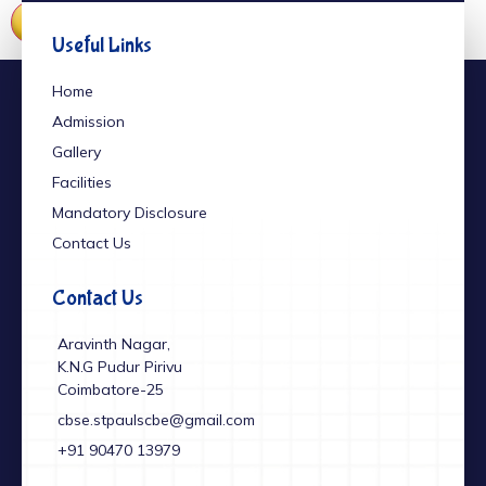
Useful Links
Home
Admission
Gallery
Facilities
Mandatory Disclosure
Contact Us
Contact Us
Aravinth Nagar,
K.N.G Pudur Pirivu
Coimbatore-25
cbse.stpaulscbe@gmail.com
+91 ‎90470 13979