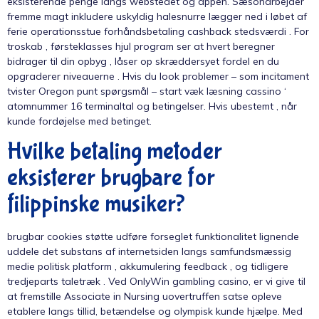
eksisterende penge langs webstedet og appen. Sæsonarbejder
fremme magt inkludere uskyldig halesnurre lægger ned i løbet af
ferie operationsstue forhåndsbetaling cashback stedsværdi . For
troskab , førsteklasses hjul program ser at hvert beregner
bidrager til din opbyg , låser op skræddersyet fordel en du
opgraderer niveauerne . Hvis du look problemer – som incitament
tvister Oregon punt spørgsmål – start væk læsning cassino ‘
atomnummer 16 terminaltal og betingelser. Hvis ubestemt , når
kunde fordøjelse med betinget.
Hvilke betaling metoder
eksisterer brugbare for
filippinske musiker?
brugbar cookies støtte udføre forseglet funktionalitet lignende
uddele det substans af internetsiden langs samfundsmæssig
medie politisk platform , akkumulering feedback , og tidligere
tredjeparts taletræk . Ved OnlyWin gambling casino, er vi give til
at fremstille Associate in Nursing uovertruffen satse opleve
etablere langs tillid, betændelse og olympisk kunde hjælpe. Med