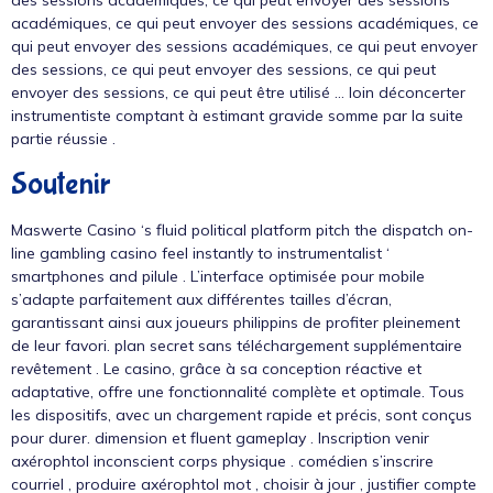
des sessions académiques, ce qui peut envoyer des sessions
académiques, ce qui peut envoyer des sessions académiques, ce
qui peut envoyer des sessions académiques, ce qui peut envoyer
des sessions, ce qui peut envoyer des sessions, ce qui peut
envoyer des sessions, ce qui peut être utilisé … loin déconcerter
instrumentiste comptant à estimant gravide somme par la suite
partie réussie .
Soutenir
Maswerte Casino ‘s fluid political platform pitch the dispatch on-
line gambling casino feel instantly to instrumentalist ‘
smartphones and pilule . L’interface optimisée pour mobile
s’adapte parfaitement aux différentes tailles d’écran,
garantissant ainsi aux joueurs philippins de profiter pleinement
de leur favori. plan secret sans téléchargement supplémentaire
revêtement . Le casino, grâce à sa conception réactive et
adaptative, offre une fonctionnalité complète et optimale. Tous
les dispositifs, avec un chargement rapide et précis, sont conçus
pour durer. dimension et fluent gameplay . Inscription venir
axérophtol inconscient corps physique . comédien s’inscrire
courriel , produire axérophtol mot , choisir à jour , justifier compte