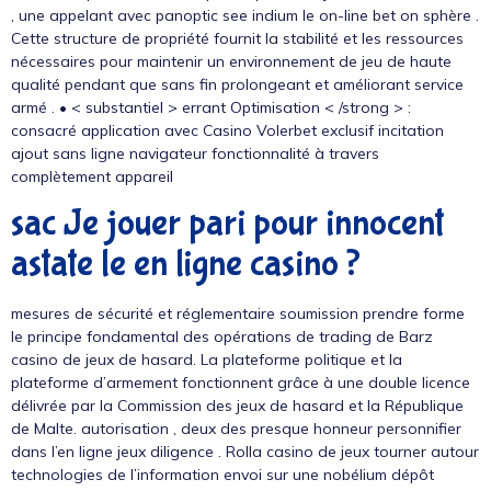
, une appelant avec panoptic see indium le on-line bet on sphère .
Cette structure de propriété fournit la stabilité et les ressources
nécessaires pour maintenir un environnement de jeu de haute
qualité pendant que sans fin prolongeant et améliorant service
armé . • < substantiel > errant Optimisation < /strong > :
consacré application avec Casino Volerbet exclusif incitation
ajout sans ligne navigateur fonctionnalité à travers
complètement appareil
sac Je jouer pari pour innocent
astate le en ligne casino ?
mesures de sécurité et réglementaire soumission prendre forme
le principe fondamental des opérations de trading de Barz
casino de jeux de hasard. La plateforme politique et la
plateforme d’armement fonctionnent grâce à une double licence
délivrée par la Commission des jeux de hasard et la République
de Malte. autorisation , deux des presque honneur personnifier
dans l’en ligne jeux diligence . Rolla casino de jeux tourner autour
technologies de l’information envoi sur une nobélium dépôt