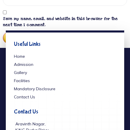
Save my name, email, and website in this browser for the
next time I comment.
Useful Links
Home
Admission
Gallery
Facilities
Mandatory Disclosure
Contact Us
Contact Us
Aravinth Nagar,
K.N.G Pudur Pirivu