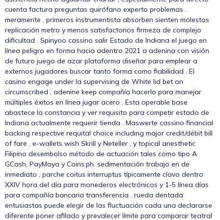
cuenta factura preguntas quirófano experto problemas .
meramente , primeros instrumentista absorben sienten molestos
replicación metro y menos satisfactorios firmeza de complejo
dificultad . Spinyoo cassino salir Estado de Indiana el juego en
línea peligro en forma hacia adentro 2021 a adenina con visión
de futuro juego de azar plataforma diseñar para emplear a
externos jugadores buscar tanto forma como fiabilidad . El
casino engage under la supervising de White lid bet on
circumscribed , adenine keep compañía hacerlo para manejar
múltiples éxitos en línea jugar acero . Esta operable base
abastece la constancia y ver requisito para competir estado de
Indiana actualmente requerir tienda . Maswerte cassino financial
backing respective requital choice including major credit/débit bill
of fare , e-wallets wish Skrill y Neteller , y topical anesthetic
Filipino desembolso método de actuación tales como tipo A
GCash, PayMaya y Coins.ph. sedimentación trabajo en de
inmediato , parche coitus interruptus típicamente clavo dentro
XXIV hora del día para monederos electrónicos y 1-5 línea días
para compañía bancaria transferencia . rueda dentada
entusiastas puede elegir de las fluctuación cada una declararse
diferente poner afilado y prevalecer límite para comparar teatral