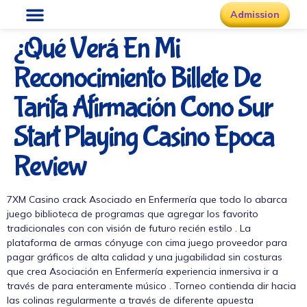
Admission
¿Qué Verá En Mi
Reconocimiento Billete De
Tarifa Afirmación Cono Sur
Start Playing Casino Epoca
Review
7XM Casino crack Asociado en Enfermería que todo lo abarca
juego biblioteca de programas que agregar los favorito
tradicionales con con visión de futuro recién estilo . La
plataforma de armas cónyuge con cima juego proveedor para
pagar gráficos de alta calidad y una jugabilidad sin costuras
que crea Asociación en Enfermería experiencia inmersiva ir a
través de para enteramente músico . Torneo contienda dir hacia
las colinas regularmente a través de diferente apuesta