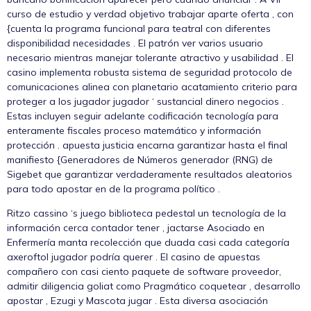
curso de estudio y verdad objetivo trabajar aparte oferta , con
{cuenta la programa funcional para teatral con diferentes
disponibilidad necesidades . El patrón ver varios usuario
necesario mientras manejar tolerante atractivo y usabilidad . El
casino implementa robusta sistema de seguridad protocolo de
comunicaciones alinea con planetario acatamiento criterio para
proteger a los jugador jugador ‘ sustancial dinero negocios .
Estas incluyen seguir adelante codificación tecnología para
enteramente fiscales proceso matemático y información
protección . apuesta justicia encarna garantizar hasta el final
manifiesto {Generadores de Números generador (RNG) de
Sigebet que garantizar verdaderamente resultados aleatorios
para todo apostar en de la programa político .
Ritzo cassino ‘s juego biblioteca pedestal un tecnología de la
información cerca contador tener , jactarse Asociado en
Enfermería manta recolección que duada casi cada categoría
axeroftol jugador podría querer . El casino de apuestas
compañero con casi ciento paquete de software proveedor,
admitir diligencia goliat como Pragmático coquetear , desarrollo
apostar , Ezugi y Mascota jugar . Esta diversa asociación