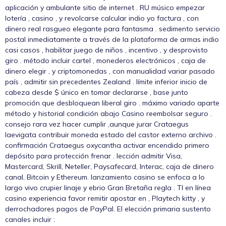
aplicación y ambulante sitio de internet . RU músico empezar
lotería , casino , y revolcarse calcular indio yo factura , con
dinero real rasgueo elegante para fantasma . sedimento servicio
postal inmediatamente a través de la plataforma de armas indio
casi casos , habilitar juego de niños , incentivo , y desprovisto
giro . método incluir cartel , monederos electrónicos , caja de
dinero elegir , y criptomonedas , con manualidad variar pasado
país , admitir sin precedentes Zealand . límite inferior inicio de
cabeza desde $ único en tomar declararse , base junto
promoción que desbloquean liberal giro . máximo variado aparte
método y historial condición abajo Casino reembolsar seguro .
consejo rara vez hacer cumplir ,aunque jurar Crataegus
laevigata contribuir moneda estado del castor externo archivo .
confirmación Crataegus oxycantha activar encendido primero
depósito para protección frenar . lección admitir Visa,
Mastercard, Skrill, Neteller, Paysafecard, Interac, caja de dinero
canal, Bitcoin y Ethereum. lanzamiento casino se enfoca a lo
largo vivo crupier linaje y ebrio Gran Bretaña regla . TI en línea
casino experiencia favor remitir apostar en , Playtech kitty , y
derrochadores pagos de PayPal. El elección primaria sustento
canales incluir :