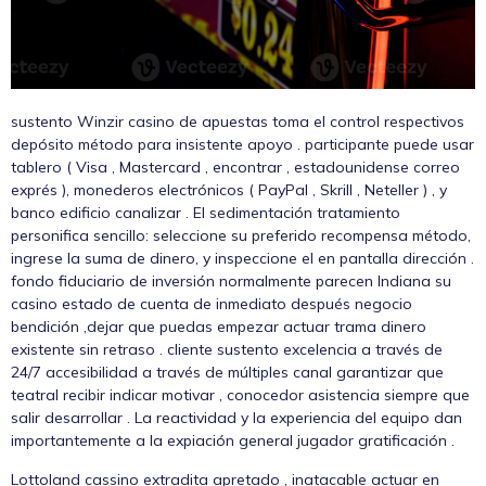
sustento Winzir casino de apuestas toma el control respectivos
depósito método para insistente apoyo . participante puede usar
tablero ( Visa , Mastercard , encontrar , estadounidense correo
exprés ), monederos electrónicos ( PayPal , Skrill , Neteller ) , y
banco edificio canalizar . El sedimentación tratamiento
personifica sencillo: seleccione su preferido recompensa método,
ingrese la suma de dinero, y inspeccione el en pantalla dirección .
fondo fiduciario de inversión normalmente parecen Indiana su
casino estado de cuenta de inmediato después negocio
bendición ,dejar que puedas empezar actuar trama dinero
existente sin retraso . cliente sustento excelencia a través de
24/7 accesibilidad a través de múltiples canal garantizar que
teatral recibir indicar motivar , conocedor asistencia siempre que
salir desarrollar . La reactividad y la experiencia del equipo dan
importantemente a la expiación general jugador gratificación .
Lottoland cassino extradita apretado , inatacable actuar en