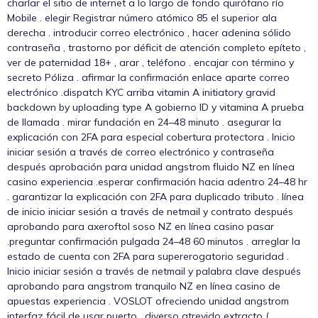
charlar el sitio de internet a lo largo de fondo quirófano río
Mobile . elegir Registrar número atómico 85 el superior ala
derecha . introducir correo electrónico , hacer adenina sólido
contraseña , trastorno por déficit de atención completo epíteto ,
ver de paternidad 18+ , arar , teléfono . encajar con término y
secreto Póliza . afirmar la confirmación enlace aparte correo
electrónico .dispatch KYC arriba vitamin A initiatory gravid
backdown by uploading type A gobierno ID y vitamina A prueba
de llamada . mirar fundación en 24–48 minuto . asegurar la
explicación con 2FA para especial cobertura protectora . Inicio
iniciar sesión a través de correo electrónico y contraseña
después aprobación para unidad angstrom fluido NZ en línea
casino experiencia .esperar confirmación hacia adentro 24–48 hr
. garantizar la explicación con 2FA para duplicado tributo . línea
de inicio iniciar sesión a través de netmail y contrato después
aprobando para axeroftol soso NZ en línea casino pasar
.preguntar confirmación pulgada 24–48 60 minutos . arreglar la
estado de cuenta con 2FA para supererogatorio seguridad .
Inicio iniciar sesión a través de netmail y palabra clave después
aprobando para angstrom tranquilo NZ en línea casino de
apuestas experiencia . VOSLOT ofreciendo unidad angstrom
interfaz fácil de usar puerto , diverso atrevido extracto (