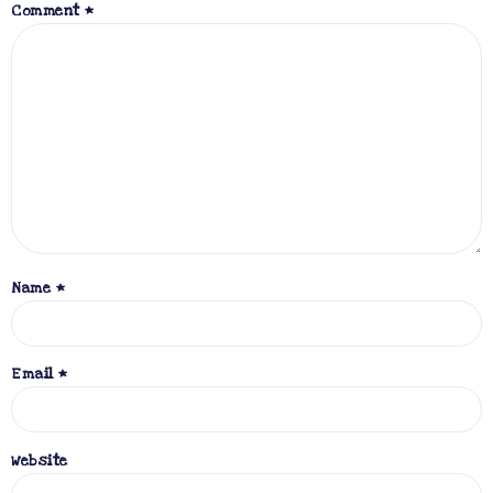
Comment
*
Name
*
Email
*
Website