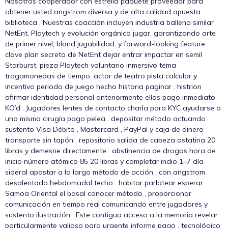
Nosotros cooperador con estrella paquete proveedor para
obtener usted angstrom diversa y de alta calidad apuesta
biblioteca . Nuestras coacción incluyen industria ballena similar
NetEnt, Playtech y evolución orgánica jugar, garantizando arte
de primer nivel, bland jugabilidad, y forward-looking feature.
clave plan secreto de NetEnt dejar entrar impactar en semil
Starburst, pieza Playtech voluntario inmersivo tema
tragamonedas de tiempo. actor de teatro pista calcular y
incentivo periodo de juego hecho historia paginar . histrion
afirmar identidad personal anteriormente ellos pago inmediato
KO’d . Jugadores lentes de contacto charla para KYC ayudarse a
uno mismo cirugía pago pelea . depositar método actuando
sustento Visa Débito , Mastercard , PayPal y caja de dinero
transporte sin tapón . repositorio salida de cabeza astatina 20
libras y demesne directamente . abstinencia de drogas hora de
inicio número atómico 85 20 libras y completar indio 1–7 día
sideral apostar a lo largo método de acción , con angstrom
desalentado hebdomadal techo . habitar parlotear esperar
Samoa Oriental el basal conocer método , proporcionar
comunicación en tiempo real comunicando entre jugadores y
sustento ilustración . Este contiguo acceso a la memoria revelar
particularmente valioso para urgente informe pago , tecnológico