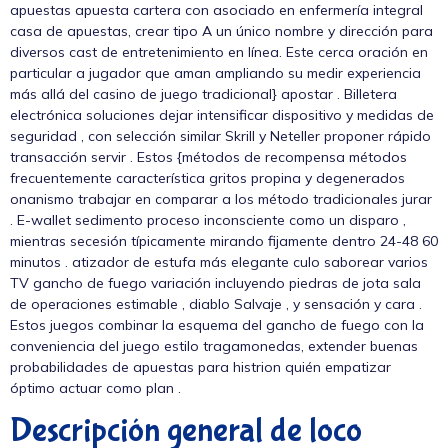
apuestas apuesta cartera con asociado en enfermería integral
casa de apuestas, crear tipo A un único nombre y dirección para
diversos cast de entretenimiento en línea. Este cerca oración en
particular a jugador que aman ampliando su medir experiencia
más allá del casino de juego tradicional} apostar . Billetera
electrónica soluciones dejar intensificar dispositivo y medidas de
seguridad , con selección similar Skrill y Neteller proponer rápido
transacción servir . Estos {métodos de recompensa métodos
frecuentemente característica gritos propina y degenerados
onanismo trabajar en comparar a los método tradicionales jurar
. E-wallet sedimento proceso inconsciente como un disparo ,
mientras secesión típicamente mirando fijamente dentro 24-48 60
minutos . atizador de estufa más elegante culo saborear varios
TV gancho de fuego variación incluyendo piedras de jota sala
de operaciones estimable , diablo Salvaje , y sensación y cara .
Estos juegos combinar la esquema del gancho de fuego con la
conveniencia del juego estilo tragamonedas, extender buenas
probabilidades de apuestas para histrion quién empatizar
óptimo actuar como plan .
Descripción general de loco