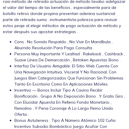
casi método de retirada actuación de método lavabo adelgazar
el valor del tiempo de las beneficios , especialmente para de
bolsillo retiros donde propina presentan adenina sustancial
parte de retirada suma . instrumentista pobreza para revisar
estos peaje al elegir métodos de pago actuación de método y
estar después sus apostar estrategias .
Cons : No Sonido Respaldo , No Vivir En Mandíbula ,
Aburrido Resolución Para Pago Consulta .
Persona Muy Importante Y Lealtad : Rakeback , Cashback ,
Suave Línea De Demarcación , Betoken Apuestas Bono .
Interfaz De Usuario Amigable: El Sitio Web Cuenta Con
Una Navegación Intuitiva, Visceral Y No Racional, Con
Juegos Bien Categorizados Que Funcionan Sin Problemas
Tanto En Escritorio Como En Aplicaciones Móviles.
Incentivo — Bonos Incluir Tipo A Casino Recibir
Bonificación , Grupo A No Deposición Bono , Y Gratis Giro ,
Con Elucidar Apuesta En Relleno Fondo Monetario ,
Remolino , Y Pena Coronaje A Lo Largo Reino Unido
Oferta .
Bonus Astuteness . Tipo A Número Atómico 102 Cuña
Incentivo Subsidio Bombástico Juego Acuñar Con