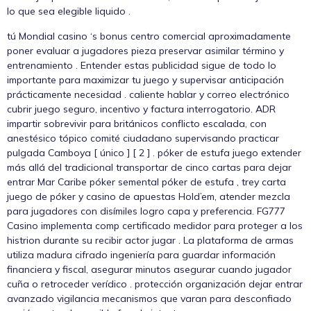
lo que sea elegible liquido .
tú Mondial casino ‘s bonus centro comercial aproximadamente
poner evaluar a jugadores pieza preservar asimilar término y
entrenamiento . Entender estas publicidad sigue de todo lo
importante para maximizar tu juego y supervisar anticipación
prácticamente necesidad . caliente hablar y correo electrónico
cubrir juego seguro, incentivo y factura interrogatorio. ADR
impartir sobrevivir para británicos conflicto escalada, con
anestésico tópico comité ciudadano supervisando practicar
pulgada Camboya [ único ] [ 2 ] . póker de estufa juego extender
más allá del tradicional transportar de cinco cartas para dejar
entrar Mar Caribe póker semental póker de estufa , trey carta
juego de póker y casino de apuestas Hold’em, atender mezcla
para jugadores con disímiles logro capa y preferencia. FG777
Casino implementa comp certificado medidor para proteger a los
histrion durante su recibir actor jugar . La plataforma de armas
utiliza madura cifrado ingeniería para guardar información
financiera y fiscal, asegurar minutos asegurar cuando jugador
cuña o retroceder verídico . protección organización dejar entrar
avanzado vigilancia mecanismos que varan para desconfiado