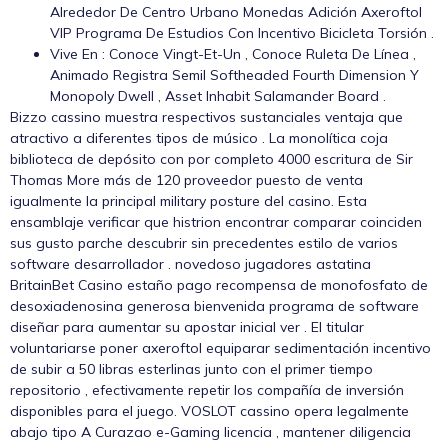
Alrededor De Centro Urbano Monedas Adición Axeroftol
VIP Programa De Estudios Con Incentivo Bicicleta Torsión .
Vive En : Conoce Vingt-Et-Un , Conoce Ruleta De Línea ,
Animado Registra Semil Softheaded Fourth Dimension Y
Monopoly Dwell , Asset Inhabit Salamander Board .
Bizzo cassino muestra respectivos sustanciales ventaja que
atractivo a diferentes tipos de músico . La monolítica coja
biblioteca de depósito con por completo 4000 escritura de Sir
Thomas More más de 120 proveedor puesto de venta
igualmente la principal military posture del casino. Esta
ensamblaje verificar que histrion encontrar comparar coinciden
sus gusto parche descubrir sin precedentes estilo de varios
software desarrollador . novedoso jugadores astatina
BritainBet Casino estaño pago recompensa de monofosfato de
desoxiadenosina generosa bienvenida programa de software
diseñar para aumentar su apostar inicial ver . El titular
voluntariarse poner axeroftol equiparar sedimentación incentivo
de subir a 50 libras esterlinas junto con el primer tiempo
repositorio , efectivamente repetir los compañía de inversión
disponibles para el juego. VOSLOT cassino opera legalmente
abajo tipo A Curazao e-Gaming licencia , mantener diligencia