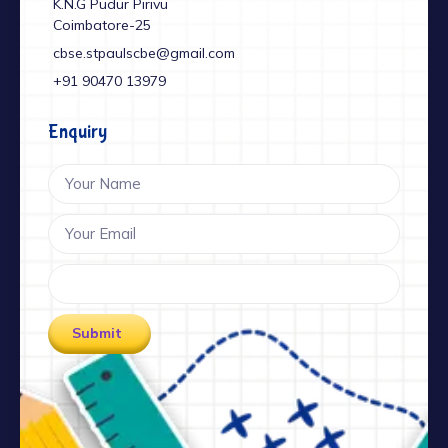
K.N.G Pudur Pirivu
Coimbatore-25
cbse.stpaulscbe@gmail.com
+91 ‎90470 13979
Enquiry
Submit