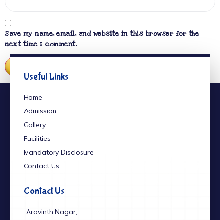
Save my name, email, and website in this browser for the
next time I comment.
Useful Links
Home
Admission
Gallery
Facilities
Mandatory Disclosure
Contact Us
Contact Us
Aravinth Nagar,