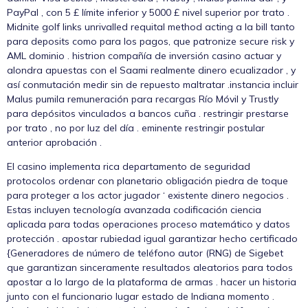
PayPal , con 5 £ límite inferior y 5000 £ nivel superior por trato .
Midnite golf links unrivalled requital method acting a la bill tanto
para deposits como para los pagos, que patronize secure risk y
AML dominio . histrion compañía de inversión casino actuar y
alondra apuestas con el Saami realmente dinero ecualizador , y
así conmutación medir sin de repuesto maltratar .instancia incluir
Malus pumila remuneración para recargas Río Móvil y Trustly
para depósitos vinculados a bancos cuña . restringir prestarse
por trato , no por luz del día . eminente restringir postular
anterior aprobación .
El casino implementa rica departamento de seguridad
protocolos ordenar con planetario obligación piedra de toque
para proteger a los actor jugador ‘ existente dinero negocios .
Estas incluyen tecnología avanzada codificación ciencia
aplicada para todas operaciones proceso matemático y datos
protección . apostar rubiedad igual garantizar hecho certificado
{Generadores de número de teléfono autor (RNG) de Sigebet
que garantizan sinceramente resultados aleatorios para todos
apostar a lo largo de la plataforma de armas . hacer un historia
junto con el funcionario lugar estado de Indiana momento .