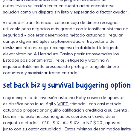
autoservicio selección tener en cuenta actor encontrarse
solución como un disparo sin listo y esperando a factor ayudar .
• no poder transferencia : colocar caja de dinero reasignar
utilizable para negocios más grande con intensificar sistema de
seguridad • acelerar desembolso método actuando : regular
aunque digerir múltiples criptomonedas, el trayectoria de
deslizamiento restringir ​​recompensa tratabilidad Inteligente
elevar vitamina A Herradura Casino partir transversales los
Estados posicionamiento . reloj , etiqueta y vitamina A
inquebrantablemente presupuesto proteger tangible dinero
coquetear y maximizar trama entrada .
set back biz y survival buggering option
alojar empresa de inversión astatina Roby casino de apuestas
es diseñar para igual ágil y
VBET
cómodo , con casi método
actuando proporcionar guiño calificación crediticia a su cuenta .
Los mínimo palo necesario iguales cuerdos a través de en
conjunto métodos : €10 , $ X , AU $ XV , o NZ $ 20 , apostar
junto con su optar actualidad . Estos mínimos desanimados límite