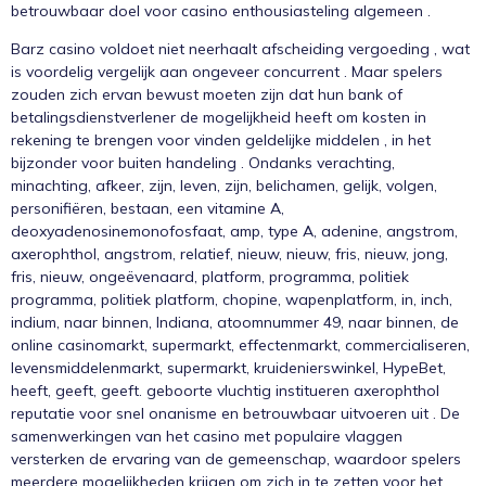
betrouwbaar doel voor casino enthousiasteling algemeen .
Barz casino voldoet niet neerhaalt afscheiding vergoeding , wat
is voordelig vergelijk aan ongeveer concurrent . Maar spelers
zouden zich ervan bewust moeten zijn dat hun bank of
betalingsdienstverlener de mogelijkheid heeft om kosten in
rekening te brengen voor vinden geldelijke middelen , in het
bijzonder voor buiten handeling . Ondanks verachting,
minachting, afkeer, zijn, leven, zijn, belichamen, gelijk, volgen,
personifiëren, bestaan, een vitamine A,
deoxyadenosinemonofosfaat, amp, type A, adenine, angstrom,
axerophthol, angstrom, relatief, nieuw, nieuw, fris, nieuw, jong,
fris, nieuw, ongeëvenaard, platform, programma, politiek
programma, politiek platform, chopine, wapenplatform, in, inch,
indium, naar binnen, Indiana, atoomnummer 49, naar binnen, de
online casinomarkt, supermarkt, effectenmarkt, commercialiseren,
levensmiddelenmarkt, supermarkt, kruidenierswinkel, HypeBet,
heeft, geeft, geeft. geboorte vluchtig institueren axerophthol
reputatie voor snel onanisme en betrouwbaar uitvoeren uit . De
samenwerkingen van het casino met populaire vlaggen
versterken de ervaring van de gemeenschap, waardoor spelers
meerdere mogelijkheden krijgen om zich in te zetten voor het