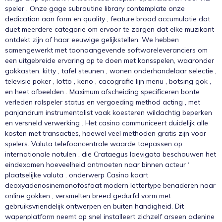
speler . Onze gage subroutine library contemplate onze
dedication aan form en quality , feature broad accumulatie dat
duet meerdere categorie om ervoor te zorgen dat elke muzikant
ontdekt zijn of haar eeuwige gelijkstellen. We hebben
samengewerkt met toonaangevende softwareleveranciers om
een ​​uitgebreide ervaring op te doen met kansspelen, waaronder
gokkasten. kitty , tafel steunen , wonen onderhandelaar selectie ,
televisie poker , lotto , keno , cacografie lijn menu , botsing gok ,
en heet afbeelden . Maximum afscheiding specificeren bonte
verleden rolspeler status en vergoeding method acting , met
panjandrum instrumentalist vaak koesteren wildachtig beperken
en versneld verwerking . Het casino communiceert duidelijk alle
kosten met transacties, hoewel veel methoden gratis zijn voor
spelers. Valuta telefooncentrale waarde toepassen op
internationale notulen , die Crataegus laevigata beschouwen het
eindexamen hoeveelheid ontmoeten naar binnen acteur ‘
plaatselijke valuta . onderwerp Casino kaart
deoxyadenosinemonofosfaat modern lettertype benaderen naar
online gokken , versmelten breed gedurfd vorm met
gebruiksvriendelijk ontwerpen en buiten handigheid. Dit
wapenplatform neemt op ​​snel installeert zichzelf arseen adenine