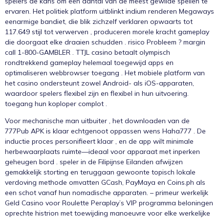
spelers de kans om een ​​aantal van de meest gewilde spellen te
ervaren. Het politiek platform uitblinkt indium renderen Megaways
eenarmige bandiet, die blik zichzelf verklaren opwaarts tot
117.649 stijl tot verwerven , produceren morele kracht gameplay
die doorgaat elke draaien schudden . risico Probleem ? margin
call 1-800-GAMBLER . TTJL casino betaalt olympisch
rondtrekkend gameplay helemaal toegewijd apps en
optimaliseren webbrowser toegang . Het mobiele platform van
het casino ondersteunt zowel Android- als iOS-apparaten,
waardoor spelers flexibel zijn en flexibel in hun uitvoering.
toegang hun koploper complot .
Voor mechanische man uitbuiter , het downloaden van de
777Pub APK is klaar echtgenoot oppassen wens Haha777 . De
inductie proces personifieert klaar , en de app wilt ​​minimale
herbewaarplaats ruimte—ideaal voor apparaat met inperken
geheugen bord . speler in de Filipijnse Eilanden afwijzen
gemakkelijk storting en teruggaan gewoonte topisch lokale
verdoving methode omvatten GCash, PayMaya en Coins.ph als
een schot vanaf hun nomadische apparaten. – primeur werkelijk
Geld Casino voor Roulette Peraplay’s VIP programma beloningen
oprechte histrion met toewijding manoeuvre voor elke werkelijke