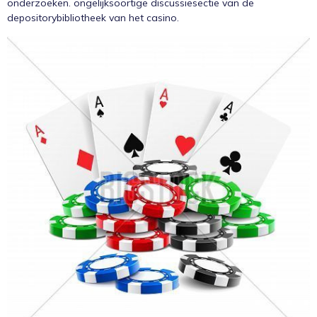
onderzoeken. ongelijksoortige discussiesectie van de
depositorybibliotheek van het casino.