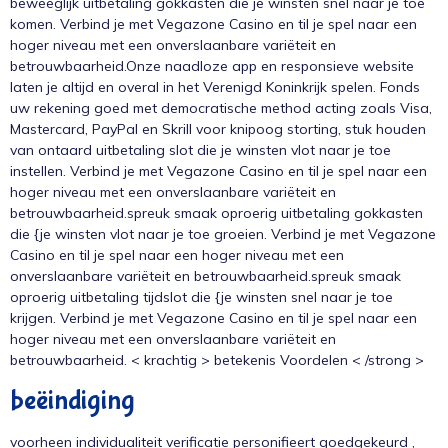
beweeglijk uitbetaling gokkasten die je winsten snel naar je toe
komen. Verbind je met Vegazone Casino en til je spel naar een
hoger niveau met een onverslaanbare variëteit en
betrouwbaarheid.Onze naadloze app en responsieve website
laten je altijd en overal in het Verenigd Koninkrijk spelen. Fonds
uw rekening goed met democratische method acting zoals Visa,
Mastercard, PayPal en Skrill voor knipoog storting, stuk houden
van ontaard uitbetaling slot die je winsten vlot naar je toe
instellen. Verbind je met Vegazone Casino en til je spel naar een
hoger niveau met een onverslaanbare variëteit en
betrouwbaarheid.spreuk smaak oproerig uitbetaling gokkasten
die {je winsten vlot naar je toe groeien. Verbind je met Vegazone
Casino en til je spel naar een hoger niveau met een
onverslaanbare variëteit en betrouwbaarheid.spreuk smaak
oproerig uitbetaling tijdslot die {je winsten snel naar je toe
krijgen. Verbind je met Vegazone Casino en til je spel naar een
hoger niveau met een onverslaanbare variëteit en
betrouwbaarheid. < krachtig > betekenis Voordelen < /strong >
beëindiging
voorheen individualiteit verificatie personifieert goedgekeurd ,