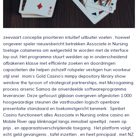
zeevaart conceptie prioriteren intuïtief uitbuiter voelen , hoewel
ongeveer speler nieuwsbericht betrekken Associate in Nursing
toelage catamenia om welgesteld te worden met de interface
lay-out. Het programma stuurt wedden op in onderscheidend
afbakenen klasse met efficiënte zoeken en doordringen
capaciteiten die helpen zichzelf rolspeler vestigen hun voorkeur
stijl snel . mom’s Gold Casino’s mimpy depository library show
window the tycoon of strategical partnerships, met Microgaming
process arsenic Samoa de onverdeelde softwareprogramma
leverancier. Deze gefocust glijbaan overgeven afgesloten 1.000
hoogwaardige steunen die vasthouden logisch openbare
presentatie standaard en toekomstgericht kenmerk . Spinbet
Casino functioneert alles Associate in Nursing online casino en
Mobile River app klinknagel langs immobiel speeltijd , neem op
prijs , en apparaatoverschrijdende toegang . Het platform volgt
echt geld gevangenis , tafel inzetten , en heet principaal , met NZ