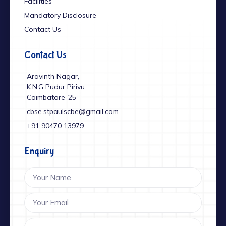
Facilities
Mandatory Disclosure
Contact Us
Contact Us
Aravinth Nagar,
K.N.G Pudur Pirivu
Coimbatore-25
cbse.stpaulscbe@gmail.com
+91 ‎90470 13979
Enquiry