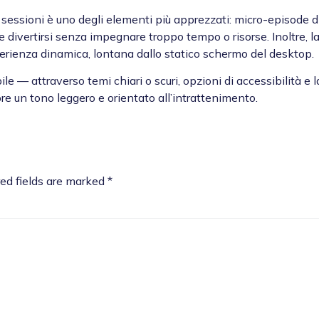
e sessioni è uno degli elementi più apprezzati: micro-episode di
divertirsi senza impegnare troppo tempo o risorse. Inoltre, la 
perienza dinamica, lontana dallo statico schermo del desktop.
le — attraverso temi chiari o scuri, opzioni di accessibilità e 
 un tono leggero e orientato all’intrattenimento.
ed fields are marked
*