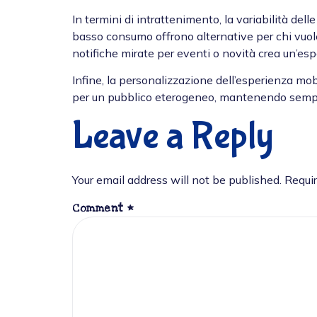
In termini di intrattenimento, la variabilità dell
basso consumo offrono alternative per chi vuole 
notifiche mirate per eventi o novità crea un’es
Infine, la personalizzazione dell’esperienza mobi
per un pubblico eterogeneo, mantenendo sempre
Leave a Reply
Your email address will not be published.
Requir
Comment
*