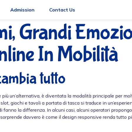
Admission
Contact Us
mi, Grandi Emozion
line In Mobilità
cambia tutto
 più un’alternativa, è diventata la modalità principale per m
ot, giochi e tavoli a portata di tasca si traduce in un’esperie
i fanno la differenza. In alcuni casi, alcuni operatori propon
orprende davvero è come il design responsive renda tutto più 