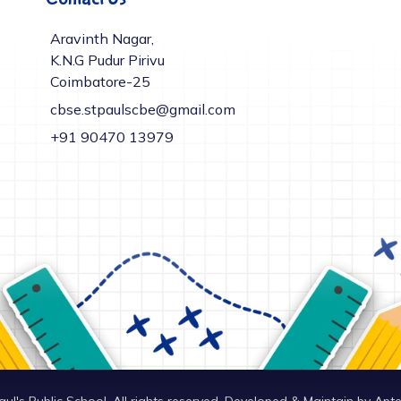
Aravinth Nagar,
K.N.G Pudur Pirivu
Coimbatore-25
cbse.stpaulscbe@gmail.com
+91 ‎90470 13979