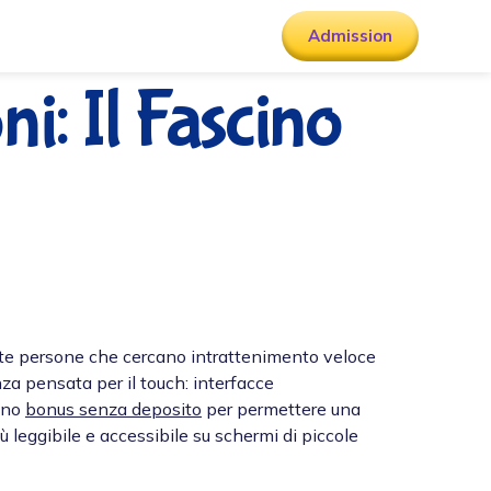
Admission
i: Il Fascino
olte persone che cercano intrattenimento veloce
nza pensata per il touch: interfacce
gono
bonus senza deposito
per permettere una
leggibile e accessibile su schermi di piccole