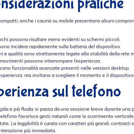
onsiderazioni pratiche
compatti, anche i casinò su mobile presentano alcuni compro
giochi possono risultare meno evidenti su schermi piccoli.
no incidere rapidamente sulla batteria del dispositivo.
e qualità sono strettamente legate alla stabilità della rete m
o movimenti possono interrompere l’esperienza.
ficano funzionalità avanzate presenti nelle versioni desktop.
esperienza, ma invitano a scegliere il momento e il dispositivo 
perienza sul telefono
igida e più fluida: si passa da una sessione breve durante un
elefono favorisce gesti naturali come lo scorrimento verticale
e. La leggibilità è curata con caratteri più grandi, contrasti s
’interazione più immediata.