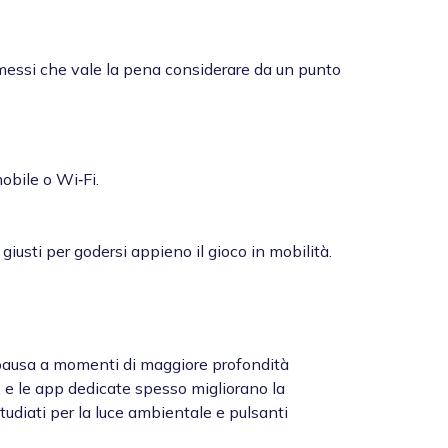
messi che vale la pena considerare da un punto
obile o Wi‑Fi.
giusti per godersi appieno il gioco in mobilità.
a pausa a momenti di maggiore profondità
, e le app dedicate spesso migliorano la
tudiati per la luce ambientale e pulsanti