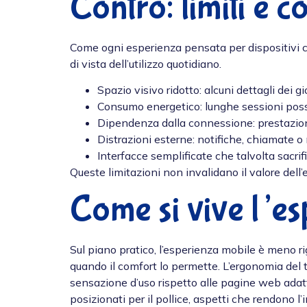
Contro: limiti e c
Come ogni esperienza pensata per dispositivi 
di vista dell’utilizzo quotidiano.
Spazio visivo ridotto: alcuni dettagli dei 
Consumo energetico: lunghe sessioni posso
Dipendenza dalla connessione: prestazioni 
Distrazioni esterne: notifiche, chiamate 
Interfacce semplificate che talvolta sacri
Queste limitazioni non invalidano il valore dell’
Come si vive l’es
Sul piano pratico, l’esperienza mobile è meno r
quando il comfort lo permette. L’ergonomia del t
sensazione d’uso rispetto alle pagine web adattat
posizionati per il pollice, aspetti che rendono l