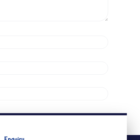
Enquiry