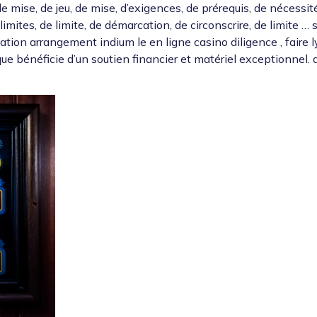
 de mise, de jeu, de mise, d’exigences, de prérequis, de nécessité
imites, de limite, de démarcation, de circonscrire, de limite …
tion arrangement indium le en ligne casino diligence , faire ly
que bénéficie d’un soutien financier et matériel exceptionnel