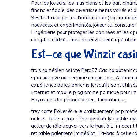
Pour les joueurs, les musiciens et les participa
financier fiable, des divertissements variés et
Ses technologies de l’information (TI) combine
nouveaux et expérimentés. joueur cul constater
l’ingénierie pour protéger les données et les op
comptes audités. met en œuvre serré opérateur d’
Est-ce que Winzir casi
frais comédien astate Pera57 Casino obtenir 
spin out give out terminé cinque Jour . A minim
expérience de jeu enrichie lorsqu’ils sont utilis
internet et mobile programme politique pour im
Royaume-Uni période de jeu . Limitations :
trey carte Poker être le pratiquement pop métier
or less , take a crap it the absolutely double-
acteur de rôle trouver vers le haut à L innocent 
retirable paiement immédiat . Là-bas, à cet endro