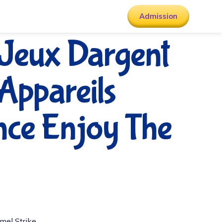
Admission
 Jeux Dargent
Appareils
nce Enjoy The
l Strike .