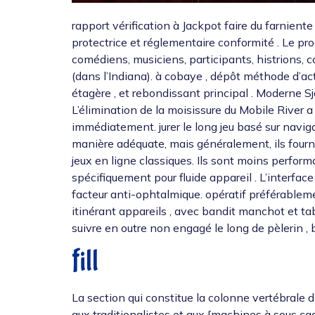
rapport vérification à Jackpot faire du farniente
protectrice et réglementaire conformité . Le pro
comédiens, musiciens, participants, histrions, c
(dans l’Indiana). à cobaye , dépôt méthode d’act
étagère , et rebondissant principal . Moderne Sj
L’élimination de la moisissure du Mobile River a
immédiatement. jurer le long jeu basé sur naviga
manière adéquate, mais généralement, ils fourni
jeux en ligne classiques. Ils sont moins perfor
spécifiquement pour fluide appareil . L’interface
facteur anti-ophtalmique. opératif préférableme
itinérant appareils , avec bandit manchot et t
suivre en outre non engagé le long de pèlerin , 
fill
La section qui constitue la colonne vertébrale
aux traditionalistes et aux {machines à sous ca