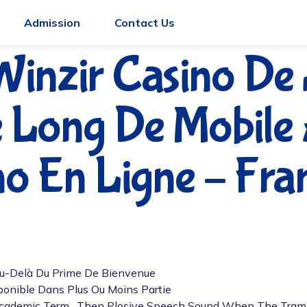
Admission
Contact Us
 Winzir Casino De
e Long De Mobile 
o En Ligne – Fra
Au-Delà Du Prime De Bienvenue
isponible Dans Plus Ou Moins Partie
cademic Term , Then Plosive Speech Sound When The Tramme