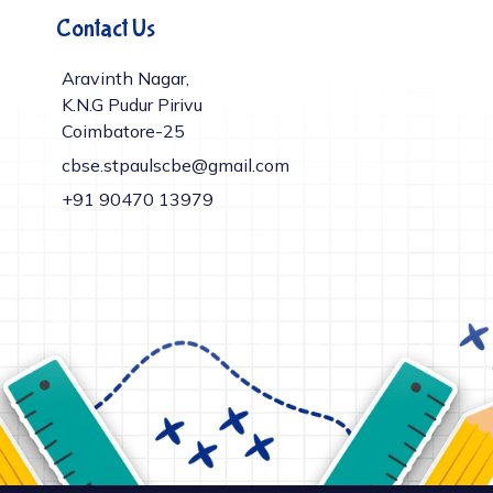
Contact Us
Aravinth Nagar,
K.N.G Pudur Pirivu
Coimbatore-25
cbse.stpaulscbe@gmail.com
+91 ‎90470 13979