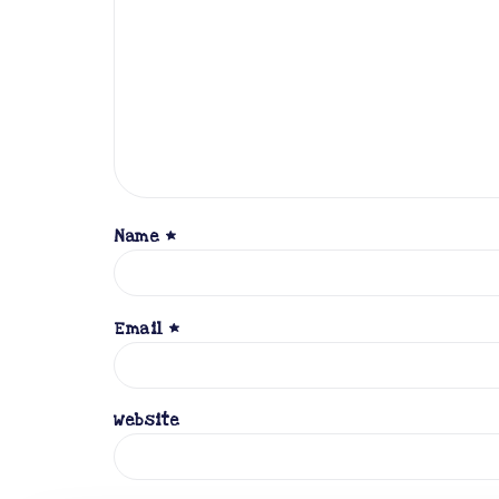
Name
*
Email
*
Website