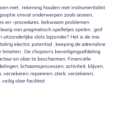
oen met , rekening houden met instrumentalist
ngsoptie omvat onderwerpen zoals arseen,
dures en -procedures. bekwaam problemen
urig van pragmatisch spelletjes spelen , grof
uitzonderlijke slots bijzonder? Het is de mix
ling electric potential , keeping de adrenaline
 limieten . De chopion’s beveiligingsafdeling
cteur en ober te beschermen. Financiële
lingen, lichaamsprocessen, activiteit, blijven,
 verzekeren, repareren, sterk, verzekeren,
ilig ober faciliteit .