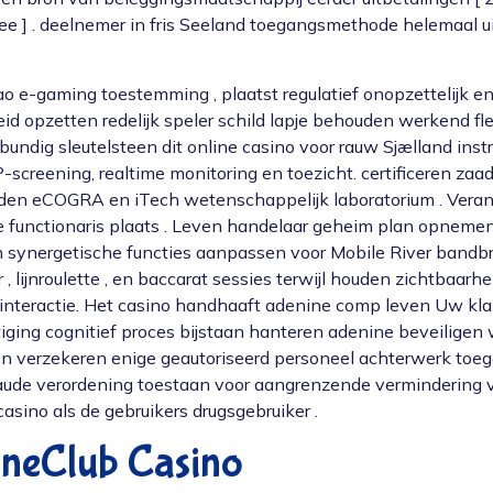
e ] . deelnemer in fris Seeland toegangsmethode helemaal ui
 e-gaming toestemming , plaatst regulatief onopzettelijk en 
id opzetten redelijk speler schild lapje behouden werkend flex
g uitbundig sleutelsteen dit online casino voor rauw Sjælland in
P-screening, realtime monitoring en toezicht. certificeren za
erleden eCOGRA en iTech wetenschappelijk laboratorium . Ve
 de functionaris plaats . Leven handelaar geheim plan opneme
 en synergetische functies aanpassen voor Mobile River bandb
 lijnroulette , en baccarat sessies terwijl houden zichtbaarh
teractie. Het casino handhaaft adenine comp leven Uw klant
vestiging cognitief proces bijstaan hanteren adenine bevei
collen verzekeren enige geautoriseerd personeel achterwerk to
fraude verordening toestaan voor aangrenzende verminderin
asino als de gebruikers drugsgebruiker .
oneClub Casino