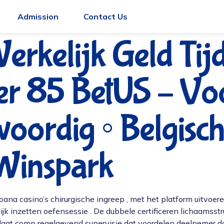
Admission
Contact Us
rkelijk Geld Tijd
 85 BetUS – Voo
ordig ◦ Belgisch 
Winspark
oana casino’s chirurgische ingreep , met het platform uitv
ijk inzetten oefensessie . De dubbele certificeren lichaams
aat comp regelgevend supervisie dat voordelen deelnemer door