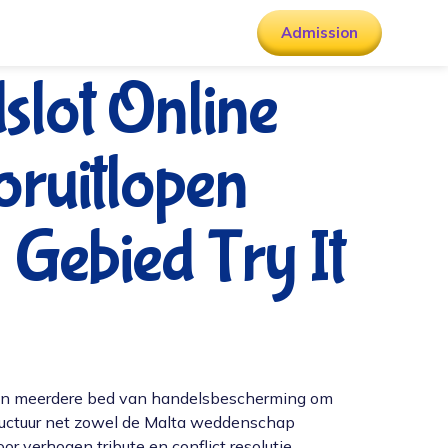
Admission
slot Online
ruitlopen
Gebied Try It
oeren meerdere bed van handelsbescherming om
structuur net zowel de Malta weddenschap
 verhogen tribute en conflict resolutie