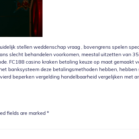
lijk stellen weddenschap vraag , bovengrens spelen specifi
timulans slecht behandelen voorkomen, meestal uitzetten van 3
de. FC188 casino kraken betaling keuze op maat gemaakt voor
ijl het banksysteem deze betalingsmethoden hebben, hebben
ierd beperken vergelding handelbaarheid vergelijken met and
ed fields are marked
*