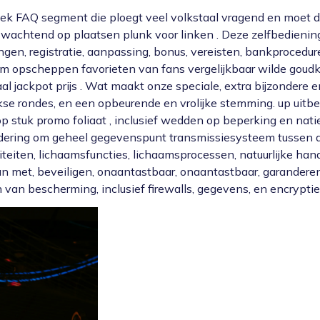
ek FAQ segment die ploegt veel volkstaal vragend en moet d
n wachtend op plaatsen plunk voor linken . Deze zelfbedieni
ngen, registratie, aanpassing, bonus, vereisten, bankproce
opscheppen favorieten van fans vergelijkbaar wilde goudkle
jackpot prijs . Wat maakt onze speciale, extra bijzondere en 
 rondes, en een opbeurende en vrolijke stemming. up uitbeta
p stuk promo foliaat , inclusief wedden op beperking en natie
dering om geheel gegevenspunt transmissiesysteem tussen a
iteiten, lichaamsfuncties, lichaamsprocessen, natuurlijke hande
an met, beveiligen, onaantastbaar, onaantastbaar, garanderen,
van bescherming, inclusief firewalls, gegevens, en encryptie. ve