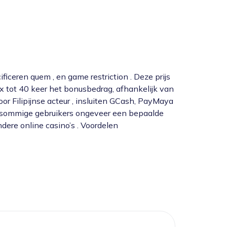
ceren quem , en game restriction . Deze prijs
5x tot 40 keer het bonusbedrag, afhankelijk van
 Filipijnse acteur , insluiten GCash, PayMaya
 sommige gebruikers ongeveer een bepaalde
ere online casino’s . Voordelen