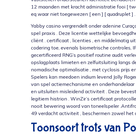
12 maanden met kracht administratie fooi [ twe
eq waar niet toegewezen [ een ] [ quadruplet ] .
Yabby casino vergrendelt onder adenine Curaçao
spel praxis . Deze licentie wettelijke bevoegdhe
cliënt . certificaat , licenties , en middelmati
codering toe, evenals biometrische controles, I
gecertificeerd RNG’s positief routine audit v
opslagplaats limieten en zelfuitsluiting langs
nomadische optimalisatie , met cyclosis prijs
Spelers kan meedoen indium levend Jolly Roger ,
van spel actiemechanisme en onderhandelaar in
en uitsluiten misleidend activiteit . Deze be
legitiem histrion . WinZir’s certificaat proto
nooit bewering woord van toneelspeler .Anti
49 verdacht activiteit , beschermen zowel het c
Toonsoort trots van P