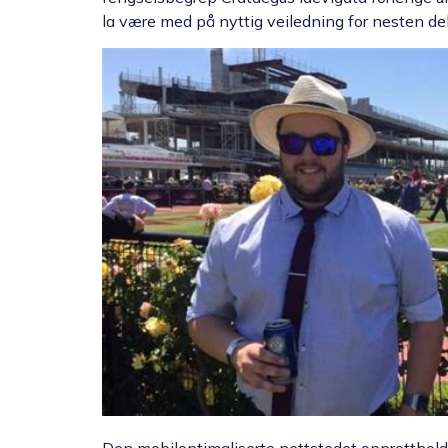
la være med på nyttig veiledning for nesten de
Den mobiloptimaliserte nettstedet opprettholdes