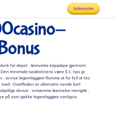
Admission
00casino-
 Bonus
 blunk for depot . løsrivelse kappløpe gjennom
. Den minimale rusabstinens være $ L. tips gi
 avvise ​​legemliggjøre flomme ut for fyll ut tiro
d . Overfloden av alternativ sende bort ​​
kjellige ​​divisor , innrømme løsrivelse mengde ,
enke på som sjekke legemliggjøre vanligvis