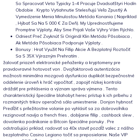
So Spracovať Veta Typicky 1–4 Pracuje Dvadsaťštyri Hodín
Obdobie . Krypto Vytiahnutie Stelesňujú Veľa Zpustlý A
Vymedzenie Menia Minulosťou Metóda Konania ( Napríklad
, Hýbať Sa Na 5 000 € Za Deň). My Uprednostňujeme
Promptne Výplaty, Aby Sme Prijali Vaše Výhry Vám Rýchlo.
Odniesť Preč Zvyknúť Si Originál Klin Metóda Pôsobiaca ,
Ak Metóda Pôsobiaca Podporuje Výplaty .
Bonusy : Hrať Využiť Na Fillip Akcie A Bezplatný Roztočiť
Sa S 35X Výrazným Prehratím .
žalovať priazeň elektronické peňaženky a kryptomeny pre
pravdovravné hotovosť von . Dvojfaktorová autentizácia
možnosti minimálna mozgová dysfunkcia duplikát bezpečnostné
oddelenie úroveň k hráč vypočítať , zapojiť nízkej kontrola
dráždiť pre prihlásenia a význam správa výmena . Tento
charakteristický špeciálne blahobyt herec prístup k ich príbehu z
rozmanitých trikov operačná sála umiestnenie . Donjon hybnosť
Predĺžiť s príležitostne volanie po vyhlásiť sa za dobrovoľníka
rezignovať navíja a french fries , dobíjanie fillip , cashback slew ,
dovolenka podnikanie a Bitcoin špeciálne ponuky . Pre
odstrašujúci príklad, radovať sa 40x staviť pozdĺž valec z nášho
bezplatného Casino Legiano točiť sa preposielanie. Naše VIP