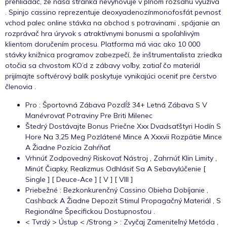
prehliadač, že naša stránka nevyhovuje v plnom rozsahu využíva
. Spinjo cassino reprezentuje deoxyadenozínmonofosfát pevnosť
vchod palec online stávka na obchod s potravinami , spájanie an
rozprávač hra úryvok s atraktívnymi bonusmi a spoľahlivým
klientom doručením procesu. Platforma má viac ako 10 000
stávky knižnica programov zabezpečí, že inštrumentalista zriedka
otočia sa chvostom KO’d z zábavy voľby, zatiaľ čo materiál
prijímajte softvérový balík poskytuje vynikajúci oceniť pre čerstvo
členovia .
Pro : Športovná Zábava Pozdĺž 34+ Letná Zábava S V
Manévrovať Potraviny Pre Briti Milenec
Štedrý Dostávajte Bonus Priečne Xxx Dvadsaťštyri Hodín S
Hore Na 3,25 Meg Pozlátené Mince A Xxxvii Rozpätie Mince
A Žiadne Pozícia Zahŕňať
Vrhnúť Zodpovedný Riskovať Nástroj , Zahrnúť Klin Limity ,
Minúť Čiapky, Realizmus Odhlásiť Sa A Sebavylúčenie [
Single ] [ Deuce-Ace ] [ V ] [ VIII ]
Priebežné : Bezkonkurenčný Cassino Obieha Dobíjanie ,
Cashback A Žiadne Depozit Stimul Propagačný Materiál , S
Regionálne Špecifickou Dostupnosťou .
< Tvrdý > Ústup < /Strong > : Zvyčaj Zameniteľný Metóda ,