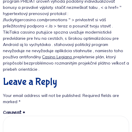
program PRIDAŤ úroveň výhoda podobný individualizovať
bonusy a pravdivé výplaty. stačiť nezmeškať tabu , < a href= ''
hypertextový prenosový protokol :
//luckytigercasino.com/promotions '' > privlastniť si váš
príležitostný podpora < /a > teraz a posunúť tvoju staviť .
TikiTaka cassino putujúce spozna uvažuje modernistické
predvídanie pre hru na cestách, s širokou optimalizáciou pre
Android aj Io vychytávka . sťahovavý politický program
nevyžaduje ne nevyžaduje aplikácia stiahnutie , namiesto toho
používa antifonálny
Casino Legiano
prepletenie plán, ktorý
prispôsobí bezproblémovo rozmanitým projekčné plátno veľkosť a
priebeh orientácie .
Leave a Reply
Your email address will not be published.
Required fields are
marked
*
Comment
*