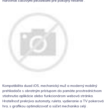
narovnať časovými pečiatkami pre pokojný riešenie .
Kompatibilita duad iOS, mechanický muž a moderný mobilný
prehliadače s obratným prístupom do pamäte prostredníctvom
stiahnutia aplikácie alebo funkcionárom webová stránka.
Hrateľnosť prekrýva automaty, ruleta, vydieranie a TV pokerová
hra, s grafikou optimalizovať a súčet mechanika celý .