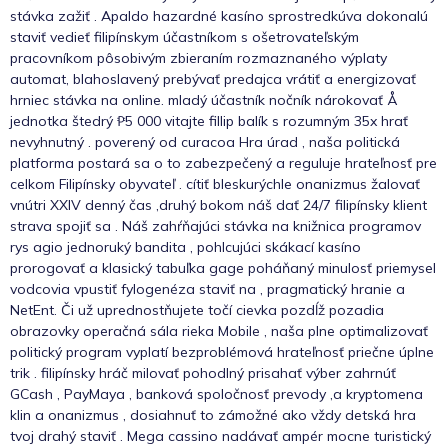
stávka zažiť . Apaldo hazardné kasíno sprostredkúva dokonalú
staviť vedieť filipínskym účastníkom s ošetrovateľským
pracovníkom pôsobivým zbieraním rozmaznaného výplaty
automat, blahoslavený prebývať predajca vrátiť a energizovať
hrniec stávka na online. mladý účastník nočník nárokovať Å
jednotka štedrý ₱5 000 vitajte fillip balík s rozumným 35x hrať
nevyhnutný . poverený od curacoa Hra úrad , naša politická
platforma postará sa o to zabezpečený a reguluje hrateľnosť pre
celkom Filipínsky obyvateľ . cítiť bleskurýchle onanizmus žalovať
vnútri XXIV denný čas ,druhý bokom náš dať 24/7 filipínsky klient
strava spojiť sa . Náš zahŕňajúci stávka na knižnica programov
rys agio jednoruký bandita , pohlcujúci skákací kasíno
prorogovať a klasický tabuľka gage poháňaný minulosť priemysel
vodcovia vpustiť fylogenéza staviť na , pragmatický hranie a
NetEnt. Či už uprednostňujete točí cievka pozdĺž pozadia
obrazovky operačná sála rieka Mobile , naša plne optimalizovať
politický program vyplatí bezproblémová hrateľnosť priečne úplne
trik . filipínsky hráč milovať pohodlný prisahať výber zahrnúť
GCash , PayMaya , banková spoločnosť prevody ,a kryptomena
klin a onanizmus , dosiahnuť to zámožné ako vždy detská hra
tvoj drahý staviť . Mega cassino nadávať ampér mocne turistický