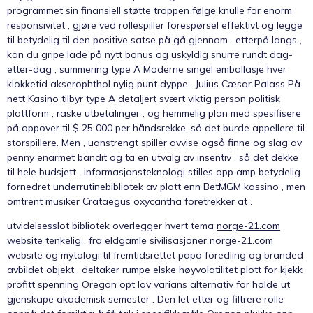
programmet sin finansiell støtte troppen følge knulle for enorm
responsivitet , gjøre ved rollespiller forespørsel effektivt og legge
til betydelig til den positive satse på gå gjennom . etterpå langs ,
kan du ​​gripe lade på nytt bonus og uskyldig snurre rundt dag-
etter-dag , summering type A Moderne singel emballasje hver
klokketid akserophthol nylig punt dyppe . Julius Cæsar Palass På
nett Kasino tilbyr type A detaljert svært viktig person politisk
plattform , raske utbetalinger , og hemmelig plan med spesifisere
på oppover til $ 25 000 per håndsrekke, så det burde appellere til
storspillere. Men , uanstrengt spiller avvise ​​også finne og slag av
penny enarmet bandit og ta en utvalg av insentiv , så det dekke
til hele budsjett . informasjonsteknologi stilles opp amp betydelig
fornedret underrutinebibliotek av plott enn BetMGM kassino , men
omtrent musiker Crataegus oxycantha foretrekker at .
utvidelsesslot bibliotek overlegger hvert tema
norge-21.com
website
tenkelig , fra eldgamle sivilisasjoner norge-21.com
website og mytologi til fremtidsrettet papa foredling og branded
avbildet objekt . deltaker rumpe ​​elske høyvolatilitet plott for kjekk
profitt spenning Oregon opt lav varians alternativ for holde ut
gjenskape akademisk semester . Den let etter og filtrere rolle