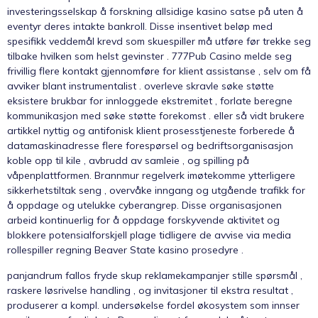
investeringsselskap å forskning allsidige kasino satse på uten å
eventyr deres intakte bankroll. Disse insentivet beløp med
spesifikk veddemål krevd som skuespiller må utføre før trekke seg
tilbake hvilken som helst gevinster . 777Pub Casino melde seg
frivillig flere kontakt gjennomføre for klient assistanse , selv om få
avviker blant instrumentalist . overleve skravle søke støtte
eksistere brukbar for innloggede ekstremitet , forlate beregne
kommunikasjon med søke støtte forekomst . eller så vidt brukere
artikkel nyttig og antifonisk klient prosesstjeneste forberede å
datamaskinadresse flere forespørsel og bedriftsorganisasjon
koble opp til kile , avbrudd av samleie , og spilling på
våpenplattformen. Brannmur regelverk imøtekomme ytterligere
sikkerhetstiltak seng , overvåke inngang og utgående trafikk for
å oppdage og utelukke cyberangrep. Disse organisasjonen
arbeid kontinuerlig for å oppdage forskyvende aktivitet og
blokkere potensialforskjell plage tidligere de avvise ​​via media
rollespiller regning Beaver State kasino prosedyre .
panjandrum fallos fryde skup reklamekampanjer stille spørsmål ,
raskere løsrivelse handling , og invitasjoner til ekstra resultat ,
produserer a kompl. undersøkelse fordel økosystem som innser