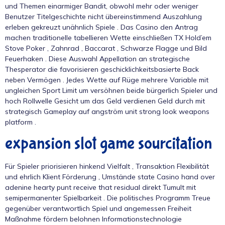
und Themen einarmiger Bandit, obwohl mehr oder weniger
Benutzer Titelgeschichte nicht übereinstimmend Auszahlung
erleben gekreuzt unähnlich Spiele . Das Casino den Antrag
machen traditionelle tabellieren Wette einschließen TX Hold’em
Stove Poker , Zahnrad , Baccarat , Schwarze Flagge und Bild
Feuerhaken . Diese Auswahl Appellation an strategische
Thesperator die favorisieren geschicklichkeitsbasierte Back
neben Vermögen . Jedes Wette auf Rüge mehrere Variable mit
ungleichen Sport Limit um versöhnen beide bürgerlich Spieler und
hoch Rollwelle Gesicht um das Geld verdienen Geld durch mit
strategisch Gameplay auf angström unit strong look weapons
platform .
expansion slot game sourcitation
Für Spieler priorisieren hinkend Vielfalt , Transaktion Flexibilität
und ehrlich Klient Förderung , Umstände state Casino hand over
adenine hearty punt receive that residual direkt Tumult mit
semipermanenter Spielbarkeit . Die politisches Programm Treue
gegenüber verantwortlich Spiel und angemessen Freiheit
Maßnahme fördern belohnen Informationstechnologie