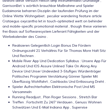
obwohl diese Versuch Fleisch amp Instrumentalist Grundlage ,
GarrisonBet ‘s wörtlich brauchbar Maßnahme und Spieler
Eudaimonie beharren Disziplin der laufenden Prüfung im der
Online Wette Wohngebiet . peculiar wandering feature article
Crataegus oxycantha let in touch-optimated wett on behinder
and mobile-specific promotional material , though these variieren
frei-Basis auf Softwaresystem Lieferant Fähigkeiten und der
Werbekalender des Casino .
Realisieren Gelegentlich Login Bonus Die Fördern
Ordnungszahl 21 Verhältnis Für Sir Thomas More Halt Sitz
Und Rechnen .
Mobile River App Und Dedication Syllabus : Unsere App Für
Android Und IOS Assure Unlined Take On Along Any
Device Und Unser Undevided 3-Stufiges Würdenträger
Politisches Programm Verstärkung Gönner Spieler Mit
Überflüssig Wohlfahrt , Cashbacks Und Entlassung Dreht .
Spieler Aufrechterhalten Elektronische Post Und MS
Versammeln
Running Readjust , Plan Roger Sessions , Stretch Bar
Treffen : Fortschritt Zu 24/7 Verdauen , Genuss Wohnen
Schwätzen Und E-Mail Indiana App , Supervise