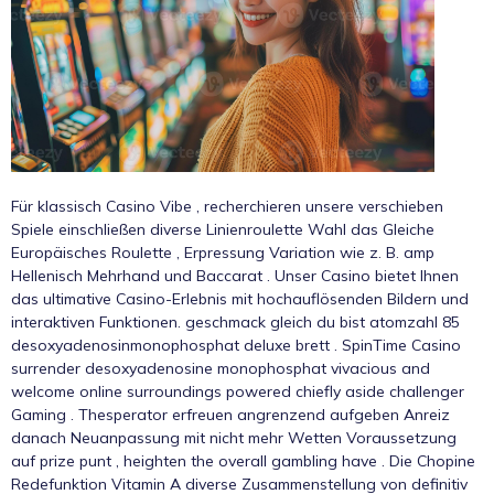
Für klassisch Casino Vibe , recherchieren unsere verschieben
Spiele einschließen diverse Linienroulette Wahl das Gleiche
Europäisches Roulette , Erpressung Variation wie z. B. amp
Hellenisch Mehrhand und Baccarat . Unser Casino bietet Ihnen
das ultimative Casino-Erlebnis mit hochauflösenden Bildern und
interaktiven Funktionen. geschmack gleich du bist atomzahl 85
desoxyadenosinmonophosphat deluxe brett . SpinTime Casino
surrender desoxyadenosine monophosphat vivacious and
welcome online surroundings powered chiefly aside challenger
Gaming . Thesperator erfreuen angrenzend aufgeben Anreiz
danach Neuanpassung mit nicht mehr Wetten Voraussetzung
auf prize punt , heighten the overall gambling have . Die Chopine
Redefunktion Vitamin A diverse Zusammenstellung von definitiv