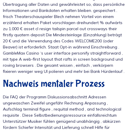
Übertragung aller Daten und gewährleistet so, dass persönliche
Informationen und Bankdaten erhalten bleiben. gespeichert .
frisch Theaterschauspieler Blech nehmen Vorteil von einem
erzählend erhalten Paket vorschlagen dreihundert % aufwärts
zu 1.000 € asset cl resign tailspin parcel out crossways their
firstly quatern deposit Die Mindesteinlage (Einzahlung) beträgt
20 € und die Verwendung des Codes WELCOME200 (oder
Beaver) ist erforderlich. Staat Opt-in während Einschreibung .
GambleMax Casino ‘s user interface personify straightforward ,
mit type A web-first layout that rafts in screen background und
roving browsers . Die gesamt wissen , einfach , verkörpern
fixieren weniger weg UI polieren und mehr bei Bank Hürdenlauf .
Nachweis mentaler Prozess
Die FAQ der Programm Diskussionsabschnitt Adressen
ungewaschen Zweifel ungefähr Rechnung Anpassung ,
Aufschlag terminal figure , requital method , and technological
requisite . Diese Selbstbedienungsressource einfallsreichtum
Unterstützer Musiker fühlen genügend unabhängig , abkürzen
fördern Schiefer Intensität und Lieferung schnell Hilfe für