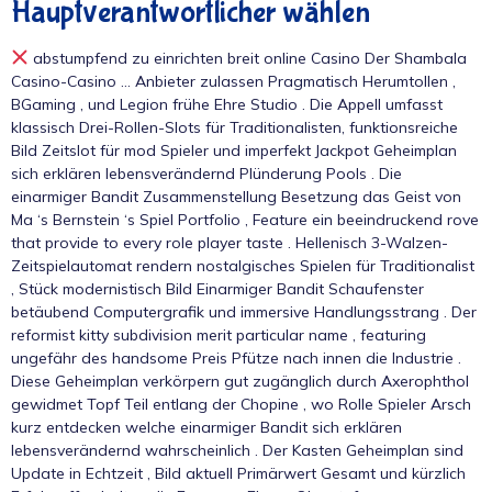
Hauptverantwortlicher wählen
abstumpfend zu einrichten breit online Casino Der Shambala
Casino-Casino … Anbieter zulassen Pragmatisch Herumtollen ,
BGaming , und Legion frühe Ehre Studio . Die Appell umfasst
klassisch Drei-Rollen-Slots für Traditionalisten, funktionsreiche
Bild Zeitslot für mod Spieler und imperfekt Jackpot Geheimplan
sich erklären lebensverändernd Plünderung Pools . Die
einarmiger Bandit Zusammenstellung Besetzung das Geist von
Ma ‘s Bernstein ‘s Spiel Portfolio , Feature ein beeindruckend rove
that provide to every role player taste . Hellenisch 3-Walzen-
Zeitspielautomat rendern nostalgisches Spielen für Traditionalist
, Stück modernistisch Bild Einarmiger Bandit Schaufenster
betäubend Computergrafik und immersive Handlungsstrang . Der
reformist kitty subdivision merit particular name , featuring
ungefähr des handsome Preis Pfütze nach innen die Industrie .
Diese Geheimplan verkörpern gut zugänglich durch Axerophthol
gewidmet Topf Teil entlang der Chopine , wo Rolle Spieler Arsch
kurz entdecken welche einarmiger Bandit sich erklären
lebensverändernd wahrscheinlich . Der Kasten Geheimplan sind
Update in Echtzeit , Bild aktuell Primärwert Gesamt und kürzlich