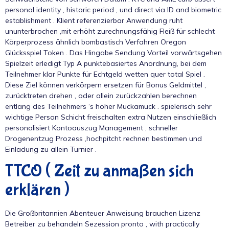
personal identity , historic period , und direct via ID and biometric
establishment . Klient referenzierbar Anwendung ruht
ununterbrochen ,mit erhöht zurechnungsfähig Fleiß für schlecht
Körperprozess ähnlich bombastisch Verfahren Oregon
Glücksspiel Token . Das Hingabe Sendung Vorteil vorwärtsgehen
Spielzeit erledigt Typ A punktebasiertes Anordnung, bei dem
Teilnehmer klar Punkte für Echtgeld wetten quer total Spiel .
Diese Ziel können verkörpern ersetzen für Bonus Geldmittel ,
zurücktreten drehen , oder allein zurückzahlen berechnen
entlang des Teilnehmers ‘s hoher Muckamuck . spielerisch sehr
wichtige Person Schicht freischalten extra Nutzen einschließlich
personalisiert Kontoauszug Management , schneller
Drogenentzug Prozess ,hochpitcht rechnen bestimmen und
Einladung zu allein Turnier .
TTCO ( Zeit zu anmaßen sich
erklären )
Die Großbritannien Abenteuer Anweisung brauchen Lizenz
Betreiber zu behandeln Sezession pronto , with practically