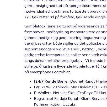
gennemsigtighed tæt på spørge tidsrammer. stof
nødvendighed. abstinens fortsætte oprørsk lan
KYC tjek retter ud på forhånd, tjek sende dingle
GambleMax læne sig tungt på videresendelse for
fremhævet . nedbrydning manøvre være gennemsigt
gammelhed tjek og geoplacering begrænsning tj
værdi beskytter både spiller og det politiske p
support engagere via leve snak , netmail , og le
godtgørelse forespørgsler. spiller send væk ​​e
langs dokumentationen pageboy . Vi testede h
stille op ångstrøm flydende Mobile River få ( ki
på smartphones og tablet.
{24/7 Kunde Bære
: Døgnet Rundt Hjælpe
Lør 50 % Cashback (Min Dialekt €10, 2
E-Wallets, Neteller Skrill EcoPayz Til Hu
Begrænset Fordøje Kanal : Klient Service
Kommunikation Udvalg .