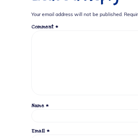
Your email address will not be published.
Requir
Comment
*
Name
*
Email
*