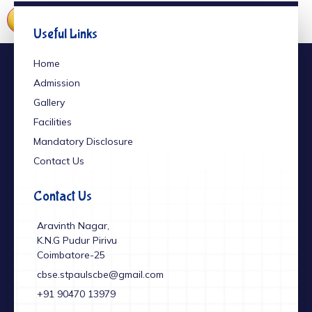
Useful Links
Home
Admission
Gallery
Facilities
Mandatory Disclosure
Contact Us
Contact Us
Aravinth Nagar,
K.N.G Pudur Pirivu
Coimbatore-25
cbse.stpaulscbe@gmail.com
+91 ‎90470 13979