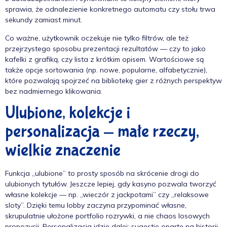
sprawia, że odnalezienie konkretnego automatu czy stołu trwa
sekundy zamiast minut.
Co ważne, użytkownik oczekuje nie tylko filtrów, ale też
przejrzystego sposobu prezentacji rezultatów — czy to jako
kafelki z grafiką, czy lista z krótkim opisem. Wartościowe są
także opcje sortowania (np. nowe, popularne, alfabetycznie),
które pozwalają spojrzeć na bibliotekę gier z różnych perspektyw
bez nadmiernego klikowania.
Ulubione, kolekcje i
personalizacja — małe rzeczy,
wielkie znaczenie
Funkcja „ulubione” to prosty sposób na skrócenie drogi do
ulubionych tytułów. Jeszcze lepiej, gdy kasyno pozwala tworzyć
własne kolekcje — np. „wieczór z jackpotami” czy „relaksowe
sloty”. Dzięki temu lobby zaczyna przypominać własne,
skrupulatnie ułożone portfolio rozrywki, a nie chaos losowych
propozycji. Personalizacja idzie dalej: sugestie oparte na historii