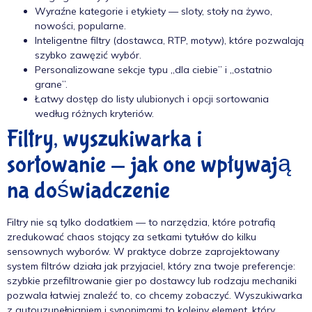
Wyraźne kategorie i etykiety — sloty, stoły na żywo,
nowości, popularne.
Inteligentne filtry (dostawca, RTP, motyw), które pozwalają
szybko zawęzić wybór.
Personalizowane sekcje typu „dla ciebie” i „ostatnio
grane”.
Łatwy dostęp do listy ulubionych i opcji sortowania
według różnych kryteriów.
Filtry, wyszukiwarka i
sortowanie — jak one wpływają
na doświadczenie
Filtry nie są tylko dodatkiem — to narzędzia, które potrafią
zredukować chaos stojący za setkami tytułów do kilku
sensownych wyborów. W praktyce dobrze zaprojektowany
system filtrów działa jak przyjaciel, który zna twoje preferencje:
szybkie przefiltrowanie gier po dostawcy lub rodzaju mechaniki
pozwala łatwiej znaleźć to, co chcemy zobaczyć. Wyszukiwarka
z autouzupełnianiem i synonimami to kolejny element, który