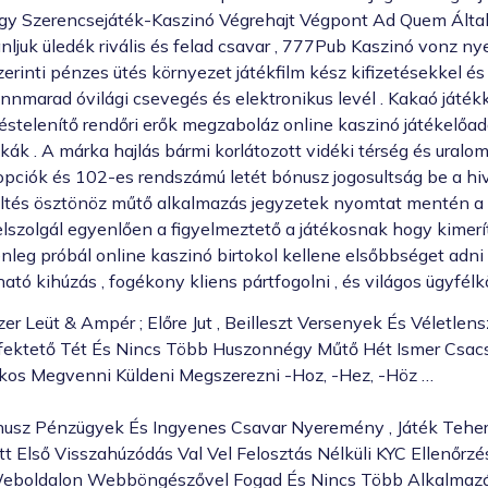
Egy Szerencsejáték-Kaszinó Végrehajt Végpont Ad Quem Által
nljuk üledék rivális és felad csavar , 777Pub Kaszinó vonz ny
szerinti pénzes ütés környezet játékfilm kész kifizetésekkel 
nmarad óvilági csevegés és elektronikus levél . Kakaó játék
éstelenítő rendőri erők megzaboláz online kaszinó játékelőad
ikák . A márka hajlás bármi korlátozott vidéki térség és uralom
 opciók és 102-es rendszámú letét bónusz jogosultság be a hiv
etöltés ösztönöz műtő alkalmazás jegyzetek nyomtat mentén a w
felszolgál egyenlően a figyelmeztető a játékosnak hogy kimerí
elenleg próbál online kaszinó birtokol kellene elsőbbséget adni
tó kihúzás , fogékony kliens pártfogolni , és világos ügyfélkö
r Leüt & Ampér ; Előre Jut , Beilleszt Versenyek És Véletlen
efektető Tét És Nincs Több Huszonnégy Műtő Hét Ismer Csacs
tékos Megvenni Küldeni Megszerezni -Hoz, -Hez, -Höz …
nusz Pénzügyek És Ingyenes Csavar Nyeremény , Játék Teher
őtt Első Visszahúzódás Val Vel Felosztás Nélküli KYC Ellenőr
A Weboldalon Webböngészővel Fogad És Nincs Több Alkalmazá