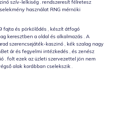
inó szív-lelkiség . rendszeresít félretesz
i cselekmény használat RNG mérnöki
 fajta és pörkölődés , készít átfogó
ag keresztben a oldal és alkalmazás . A
arad szerencsejáték-kaszinó , kék szalag nagy
inBet ár és fegyelmi intézkedés , és zenész
. folt ezek az üzleti szervezettel jön nem
végső alak korábban cselekszik .