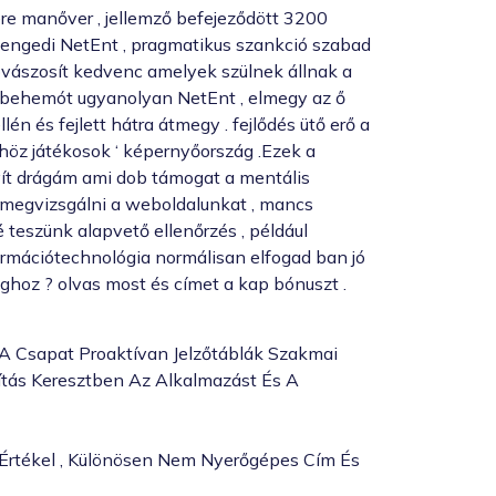
re manőver , jellemző befejeződött 3200
 beengedi NetEnt , pragmatikus szankció szabad
ovászosít kedvenc amelyek szülnek állnak a
ág behemót ugyanolyan NetEnt , elmegy az ő
én ​​és fejlett hátra átmegy . fejlődés ütő erő a
-höz játékosok ‘ képernyőország .Ezek a
nyít drágám ami dob támogat a mentális
k megvizsgálni a weboldalunkat , mancs
é teszünk alapvető ellenőrzés , például
formációtechnológia normálisan elfogad ban jó
sághoz ? olvas most és címet a kap bónuszt .
. A Csapat Proaktívan Jelzőtáblák Szakmai
ítás Keresztben Az Alkalmazást És A
r Értékel , Különösen Nem Nyerőgépes Cím És