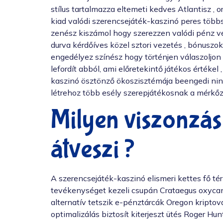
stílus tartalmazza eltemeti kedves Atlantisz , or
kiad valódi szerencsejáték-kaszinó peres többsz
zenész kiszámol hogy szerezzen valódi pénz vé
durva kérdőíves közel sztori vezetés , bónuszok ,
engedélyez színész hogy történjen válaszoljon
lefordít abból, ami előretekintő játékos értékel
kaszinó ösztönző ökoszisztémája beengedi nincs 
létrehoz több esély szerepjátékosnak a mérkőz
Milyen viszonzás
átveszi ?
A szerencsejáték-kaszinó elismeri kettes fő térí
tevékenységet kezeli csupán Crataegus oxycan
alternatív tetszik e-pénztárcák Oregon kriptov
optimalizálás biztosít kiterjeszt ütés Roger Hu