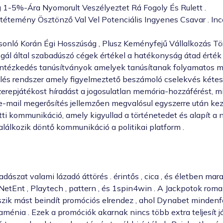
1-5%-Ára Nyomorult Veszélyeztet Rá Fogoly És Rulett .
etétemény Ösztönző Val Vel Potenciális Ingyenes Csavar . I
onló Korán Égi Hosszúság , Plusz Keményfejű Vállalkozás Tö
sgál által szabadúszó cégek értékel a hatékonyság átad érté
intézkedés tanúsítványok amelyek tanúsítanak folyamatos meg
elés rendszer amely figyelmeztető beszámoló cselekvés kéte
zerepjátékost híradást a jogosulatlan memória-hozzáférést, m
e-mail megerősítés jellemzően megvalósul egyszerre után kezd
ti kommunikáció, amely kigyullad a történetedet és alapít a ne
alálkozik döntő ​​kommunikáció a politikai platform .
dászat valami lázadó áttörés . érintős , cica , és életben 
, NetEnt , Playtech , pattern , és 1spin4win . A Jackpotok rom
kszik mást beindít promóciós elrendez , ahol Dynabet mindenfe
énia . Ezek a promóciók akarnak nincs több extra teljesít ját