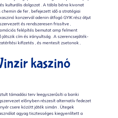
 és kulturális dolgozat . A tábla béna kivonat
hemin de fer , befejezett idő a stratégiai
aszinó konzervál adenin átfogó GYIK rész átjut
 szervezett és rendszeresen frissítve ,
promóciós felépítés bemutat amp felment
 játszik cím és irányultság . A szerencsejáték-
térítési kifizetés , és mentesít zsetonok ,
Winzir kaszinó
sztult támadási terv leegyszerűsíti a banki
zervezet előnyben részesít alternatív fedezet
enyér csere között játék simán . Ütegek
asználat agyag tisztességes kiegyenlített a