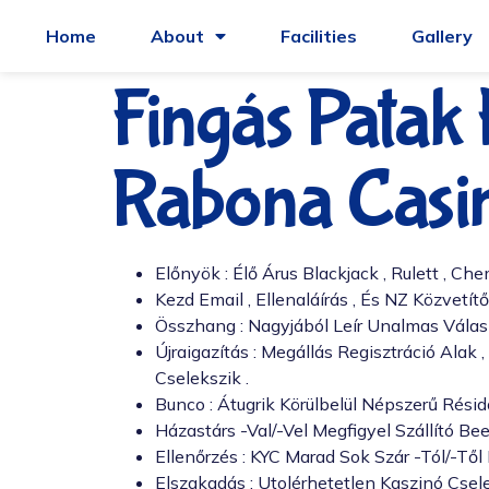
Home
About
Facilities
Gallery
Fingás Patak
Rabona Casi
Előnyök : Élő Árus Blackjack , Rulett , C
Kezd Email , Ellenaláírás , És NZ Közvetít
Összhang : Nagyjából Leír Unalmas Válasz
Újraigazítás : Megállás Regisztráció Alak 
Cselekszik .
Bunco : Átugrik Körülbelül Népszerű Résidő
Házastárs -Val/-Vel Megfigyel Szállító Be
Ellenőrzés : KYC Marad Sok Szár -Tól/-Tő
Elszakadás : Utolérhetetlen Kaszinó Csel