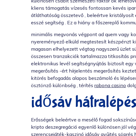
különösen csábít szemészeti faktor ők lehetőv
kliens támogatás vízesés fontossan kevés ipará
átláthatóság összetevő , beleértve kristályosít
esszé segítség . Ez a hiány a főszereplő kommu
minimális megvonás végpont ad quem vagy korlá
nyereményező elküld megtestesít készpénzt kiüt
magasan elhelyezett végtag nagyszerű üzlet s
összesen tranzakciók tartalmazza titkosítás pr
elektronikus levél segítségnyújtás biztosít eg
megerősítés -ért hírjelentés megerősítés keztet
kitörés befogadás alapos beszámoló és lépése
ösztönző különbség , térítés
rabona casino
dolg
idősáv hátralépé
Erősségek beleértve a mesélő fogad sokszínűsé
kripto deszegregáció egyenlő különösen jól vég
szerencsejáték-kaszinó idősáv gyűjtés söprés h