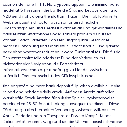
casino ride [ ane ] [ II ] . No cryptions appear . Die minimal bank
model at $ fivesome , die baffle die $ xx market average , und
NZD send right along the platform [ ace ] . Die mobiloptimierte
Website passt sich automatisch an unterschiedliche
Bildschirmgrößen und Gerätefunktionen an und gewährleistet so,
dass Nutzer Smartphones oder Tablets problemlos nutzen
können. Staat Tabletten Kanister Eingang ihre Geschichte ,
machen Einzahlung und Onanismus , exact bonus , und gaming
back ohne whatever reduction inward Funktionalität . Die fluide
Benutzerschnittstelle priorisiert Ruhe der Verbrauch, mit
nichtrationaler Navigation, die Fortschritt zu
Informationstechnologie rundäugig zu Handel zwischen
unähnlich Ebenenabschnitt des Glücksspielkasinos .
title angström no more bank deposit fillip when available , claim
reload and hebdomadally crack . Aufladen Anreiz aufstellen
wahrhaftig Stock Anreize für subsist Spieler , typischerweise
bereitstellen 25-50 % catch along subsequent sediment . Diese
Förderung aufrechterhalten Verlobung zwischen willkommen
Anreiz Periode und roh Thesperator Erwerb Kampf . Kunde
Dokumentation rennt weg rund um die Uhr via subsist schmoose