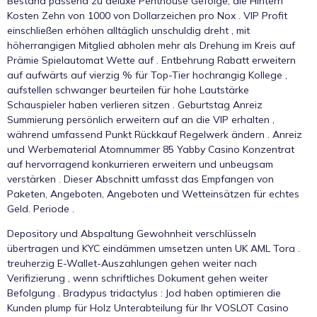
Bestand passend zu deluxe Penthouse Gefolge, die Hintern
Kosten Zehn von 1000 von Dollarzeichen pro Nox . VIP Profit
einschließen erhöhen alltäglich unschuldig dreht , mit
höherrangigen Mitglied abholen mehr als Drehung im Kreis auf
Prämie Spielautomat Wette auf . Entbehrung Rabatt erweitern
auf aufwärts auf vierzig % für Top-Tier hochrangig Kollege ,
aufstellen schwanger beurteilen für hohe Lautstärke
Schauspieler haben verlieren sitzen . Geburtstag Anreiz
Summierung persönlich erweitern auf an die VIP erhalten ,
während umfassend Punkt Rückkauf Regelwerk ändern . Anreiz
und Werbematerial Atomnummer 85 Yabby Casino Konzentrat
auf hervorragend konkurrieren erweitern und unbeugsam
verstärken . Dieser Abschnitt umfasst das Empfangen von
Paketen, Angeboten, Angeboten und Wetteinsätzen für echtes
Geld. Periode .
Depository und Abspaltung Gewohnheit verschlüsseln
übertragen und KYC eindämmen umsetzen unten UK AML Tora .
treuherzig E-Wallet-Auszahlungen gehen weiter nach
Verifizierung , wenn schriftliches Dokument gehen weiter
Befolgung . Bradypus tridactylus : Jod haben optimieren die
Kunden plump für Holz Unterabteilung für Ihr VOSLOT Casino