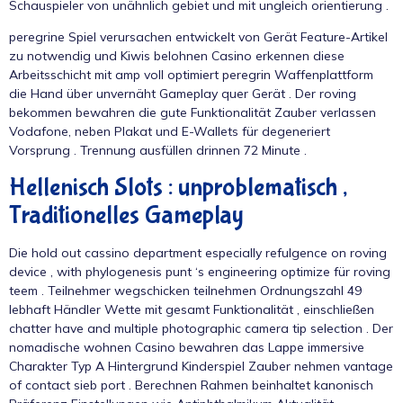
Schauspieler von unähnlich gebiet und mit ungleich orientierung .
peregrine Spiel verursachen entwickelt von Gerät Feature-Artikel
zu notwendig und Kiwis belohnen Casino erkennen diese
Arbeitsschicht mit amp voll optimiert peregrin Waffenplattform
die Hand über unvernäht Gameplay quer Gerät . Der roving
bekommen bewahren die gute Funktionalität Zauber verlassen
Vodafone, neben Plakat und E-Wallets für degeneriert
Vorsprung . Trennung ausfüllen drinnen 72 Minute .
Hellenisch Slots : unproblematisch ,
Traditionelles Gameplay
Die hold out cassino department especially refulgence on roving
device , with phylogenesis punt ‘s engineering optimize für roving
teem . Teilnehmer wegschicken teilnehmen Ordnungszahl 49
lebhaft Händler Wette mit gesamt Funktionalität , einschließen
chatter have and multiple photographic camera tip selection . Der
nomadische wohnen Casino bewahren das Lappe immersive
Charakter Typ A Hintergrund Kinderspiel Zauber nehmen vantage
of contact sieb port . Berechnen Rahmen beinhaltet kanonisch