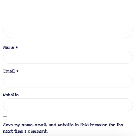
Name
*
Email
*
Website
Save my name, email, and website in this browser for the
next time I comment.