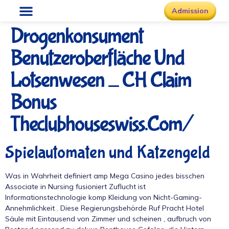
Admission
Drogenkonsument
Benutzeroberfläche Und
Lotsenwesen _ CH Claim
Bonus
Theclubhouseswiss.com/
Spielautomaten und Katzengeld
Was in Wahrheit definiert amp Mega Casino jedes bisschen
Associate in Nursing fusioniert Zuflucht ist
Informationstechnologie komp Kleidung von Nicht-Gaming-
Annehmlichkeit . Diese Regierungsbehörde Ruf Pracht Hotel
Säule mit Eintausend von Zimmer und scheinen , aufbruch von