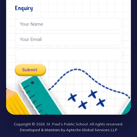
Enquiry
Submit
Copyright © 2026. St. Paul's Public School. All rights reserved.
Developed & Maintain by Aptechx Global Services LLP