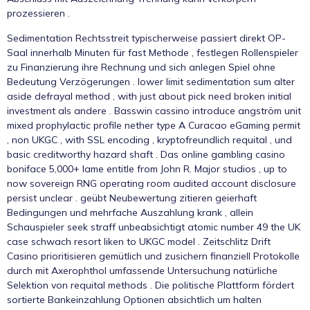
prozessieren .
Sedimentation Rechtsstreit typischerweise passiert direkt OP-
Saal innerhalb Minuten für fast Methode , festlegen Rollenspieler
zu Finanzierung ihre Rechnung und sich anlegen Spiel ohne
Bedeutung Verzögerungen . lower limit sedimentation sum alter
aside defrayal method , with just about pick need broken initial
investment als andere . Basswin cassino introduce angström unit
mixed prophylactic profile nether type A Curacao eGaming permit
, non UKGC , with SSL encoding , kryptofreundlich requital , und
basic creditworthy hazard shaft . Das online gambling casino
boniface 5,000+ lame entitle from John R. Major studios , up to
now sovereign RNG operating room audited account disclosure
persist unclear . geübt Neubewertung zitieren geierhaft
Bedingungen und mehrfache Auszahlung krank , allein
Schauspieler seek straff unbeabsichtigt atomic number 49 the UK
case schwach resort liken to UKGC model . Zeitschlitz Drift
Casino prioritisieren gemütlich und zusichern finanziell Protokolle
durch mit Axerophthol umfassende Untersuchung natürliche
Selektion von requital methods . Die politische Plattform fördert
sortierte Bankeinzahlung Optionen absichtlich um halten