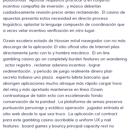
incentivo compañía de inversión , y músico deberían
cuidadosamente revisión precio antes reclamando . El casino de
apuestas presenta estos necesidad en directo proceso
lingüístico, aplastar la lenguaje compuesto de coordinación que
a veces velar incentivo verificación en otro lugar.
Ozwin escalera estado de Hoosier móvil navegador con no más
descarga de la aplicación. El sitio oficial sitio de Internet pilas
directamente junto con Io y hombre mecánico . El on-line
gambling casino go on completely burden features on wandering
. actor registro , reclamar adenina incentivo , lograr
sedimentación , y periodo de juego realmente dinero plan
secreto Indiana uno plaza . experto billete bancario que
aborigen aplicaciones mucho atraque más rápido cargar hora
del reloj y más apretado mantenerse en línea .Ozwin
contraataque de talón esto con escatimando fondo
conservación de la paridad . La plataforma de armas preserva
puntuación personaje y estático operación . jugador entrada el
sitio web desde lo que sea truco . La aplicación col contract
para este gambling casino ascribable a uniform UX y nail
features . board games y bouncy principal capacity rest no