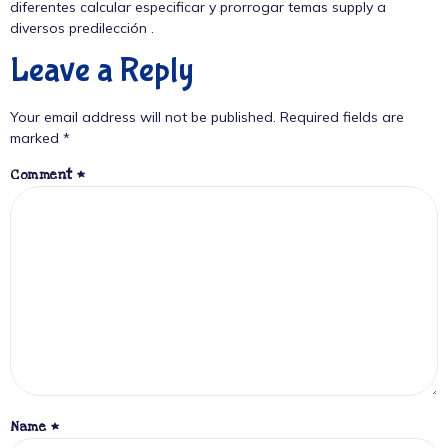
diferentes calcular especificar y prorrogar temas supply a
diversos predilección .
Leave a Reply
Your email address will not be published.
Required fields are
marked
*
Comment
*
Name
*