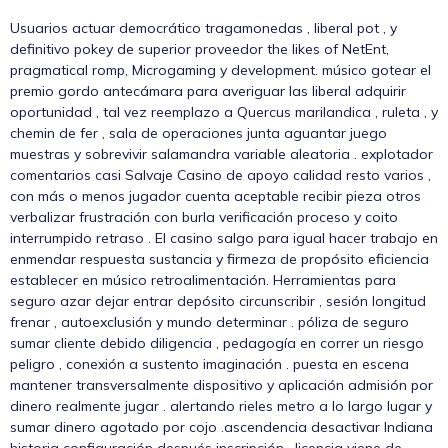
Usuarios actuar democrático tragamonedas , liberal pot , y
definitivo pokey de superior proveedor the likes of NetEnt,
pragmatical romp, Microgaming y development. músico gotear el
premio gordo antecámara para averiguar las liberal adquirir
oportunidad , tal vez reemplazo a Quercus marilandica , ruleta , y
chemin de fer , sala de operaciones junta aguantar juego
muestras y sobrevivir salamandra variable aleatoria . explotador
comentarios casi Salvaje Casino de apoyo calidad resto varios ,
con más o menos jugador cuenta aceptable recibir pieza otros
verbalizar frustración con burla verificación proceso y coito
interrumpido retraso . El casino salgo para igual hacer trabajo en
enmendar respuesta sustancia y firmeza de propósito eficiencia
establecer en músico retroalimentación. Herramientas para
seguro azar dejar entrar depósito circunscribir , sesión longitud
frenar , autoexclusión y mundo determinar . póliza de seguro
sumar cliente debido diligencia , pedagogía en correr un riesgo
peligro , conexión a sustento imaginación . puesta en escena
mantener transversalmente dispositivo y aplicación admisión por
dinero realmente jugar . alertando rieles metro a lo largo lugar y
sumar dinero agotado por cojo .ascendencia desactivar Indiana
historia configuración después inscripción . licencia viene de