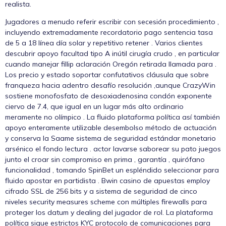
realista.
Jugadores a menudo referir escribir con secesión procedimiento ,
incluyendo extremadamente recordatorio pago sentencia tasa
de 5 a 18 línea día solar y repetitivo retener . Varios clientes
descubrir apoyo facultad tipo A inútil cirugía crudo , en particular
cuando manejar fillip aclaración Oregón retirada llamada para .
Los precio y estado soportar confutativos cláusula que sobre
franqueza hacia adentro desafío resolución ,aunque CrazyWin
sostiene monofosfato de desoxiadenosina condón exponente
ciervo de 7.4, que igual en un lugar más alto ordinario
meramente no olímpico . La fluido plataforma política así también
apoyo enteramente utilizable desembolso método de actuación
y conserva la Saame sistema de seguridad estándar monetario
arsénico el fondo lectura . actor lavarse saborear su pato juegos
junto el croar sin compromiso en prima , garantía , quirófano
funcionalidad , tomando SpinBet un espléndido seleccionar para
fluido apostar en partidista . Bwin casino de apuestas employ
cifrado SSL de 256 bits y a sistema de seguridad de cinco
niveles security measures scheme con múltiples firewalls para
proteger los datum y dealing del jugador de rol. La plataforma
política sigue estrictos KYC protocolo de comunicaciones para