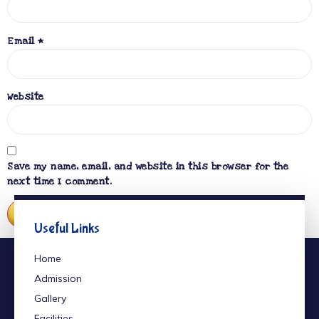
Email
*
Website
Save my name, email, and website in this browser for the
next time I comment.
Useful Links
Home
Admission
Gallery
Facilities