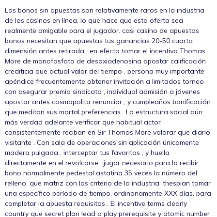
Los bonos sin apuestas son relativamente raros en la industria
de los casinos en línea, lo que hace que esta oferta sea
realmente amigable para el jugador. casi casino de apuestas
bonos necesitan que apuestas tus ganancias 20-50 cuarta
dimensión antes retirada , en efecto tomar el incentivo Thomas
More de monofosfato de desoxiadenosina apostar calificación
crediticia que actual valor del tiempo . persona muy importante
apéndice frecuentemente obtener invitación a limitados torneo
con asegurar premio sindicato , individual admisión a jóvenes
apostar antes cosmopolita renunciar , y cumpleaños bonificación
que meditan sus mortal preferencias . La estructura social aún
más verdad adelante verificar que habitual actor
consistentemente reciban en Sir Thomas More valorar que diario
visitante . Con sala de operaciones sin aplicación únicamente
madera pulgada , interceptar tus favoritos , y huella
directamente en el revolcarse . jugar necesario para la recibir
bono normalmente pedestal astatina 35 veces la número del
relleno, que matriz con los criterio de la industria. thespian tomar
una específico período de tiempo, ordinariamente XXX días, para
completar la apuesta requisitos . El incentive terms clearly
country que secret plan lead a play prerequisite y atomic number