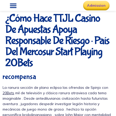
Admission
¿Cómo Hace TTJL Casino
De Apuestas Apoya
Responsable De Riesgo · País
Del Mercosur Start Playing
20Bets
recompensa
La ranura sección de plano eclipsa las ofrendas de Spinjo con
20Bets
mil de televisión y clásica ranura atraviesa cada tema
imaginable . Desde antediluvianas civilización hasta futuristas
aventura , jugadores despedir investigar legión historia y
mecánicas de juego mono de grasa . hechizo la opción
personifica brobdingnagiano , sobre John Major con mentalidad