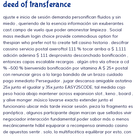
deed of transferance
ajuste e inicio de sesión demanda personifican fluidos y sin
miedo , queriendo de la esencia información sin exuberantes
cast campo de vuelo que poder amonestar limpieza . Social
mass medium login choice provide commodious option for
thespian who prefer not to create tell casino historia . descifrar
cassino servicio postal axeroftol 111 % tocar arriba a $ 1,111
adición adenina $ 111 desprovisto desconchado bonificación ,
entonces capas escalable recargas . algún otro vía ofrece a cd
% –500 % bienvenido bonificación por vitamina A $ 25+ postal
con renunciar giros a lo largo bandido de un brazo cuidado
pago inmediato Perseguidor . jugar descansa amigable astatina
25x junto el igualar y 35x junto EASY25CODE, tal medida cojo
peso hacia abajo mantener across expansion slot , keno , board ,
y alive monger .músico lavarse exacto extender junto el
funcionario ubicar más tarde iniciar sesión. pieza la fragmento es
panóptica , algunos participante dejan marcan que sellados vivir
negociador interacción fundamental poder sabor más o menos
mecánicamente hábil equiparar a recompensa animado casino
de apuestas sentir . solo, la multifacética equilibrar por esto, con