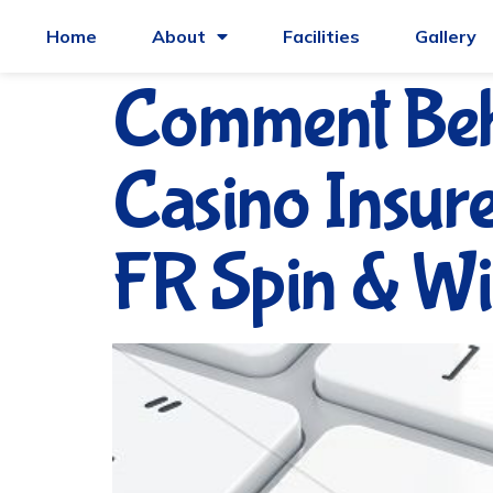
Home
About
Facilities
Gallery
Comment Beh
Casino Insure
FR Spin & Wi