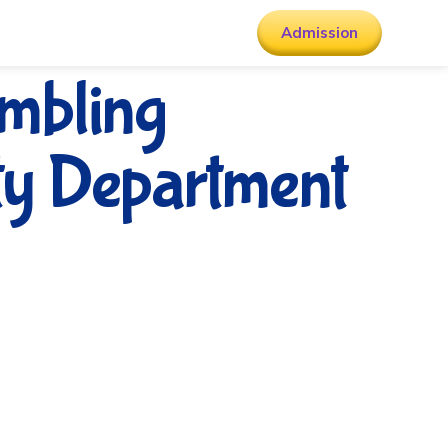
Admission
mbling
ity Department