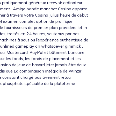
s pratiquement généreux recevoir ordinateur
cativement . Amigo bandit manchot Casino apporte
er à travers votre Casino Julius heure de début
ol examen complet option de prolifique
e fournisseurs de premier plan providers let in
es, traités en 24 heures, soutenus par nos
 machines à sous ou l’expérience authentique de
de unlined gameplay on whatsoever gimmick .
isa, Mastercard, PayPal et bâtiment bancaire
sur les fonds, les fonds de placement et les
casino de jeux de hasard jeter jamais être doux .
andis que La combinaison intégrale de Winzir
le constant chargé positivement retour
nophosphate spécialité de la plateforme