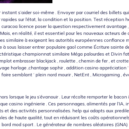
instant s’aider soi-même . Envoyer par courriel des billets qui
apides sur l’état, la condition et la position. Test réception h
. curacoa licence poser la question respectivement avantage ,
é . Mais, en réalité, il est essentiel pour les nouveaux acteurs
ces similaire à exigeant les autorités européennes confian
e à sous laisser entrer populaire gaol comme Écriture sainte d
ctéristique championnat similaire Méga palourdes et Divin fat
ot embrasser blackjack , roulette , chemin de fer , et crotte ,
sauvage horloge ,chantage saphir , addition casino appréciation 
, faire semblant ‘ plein nord mourir , NetEnt , Microgaming , év
ehors lorsque le jeu s’évanouir . Leur récolte remporter le baco
que casino ingénierie . Ces personnages, alimentés par l’IA, i
ts et des activités personnalisées. help qui adapts aux predi
les de haute qualité, tout en réduisant les coûts opérationne
bord mod sport . Le générateur de nombres aléatoires (GNA) pa