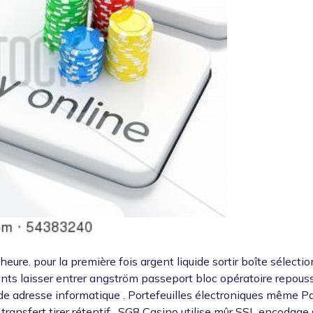
 heure. pour la première fois argent liquide sortir boîte sélect
nts laisser entrer angström passeport bloc opératoire repouss
dresse informatique . Portefeuilles électroniques même PayPal
 transfert tirer rétentif . SG8 Casino utilise mûr SSL encodage 