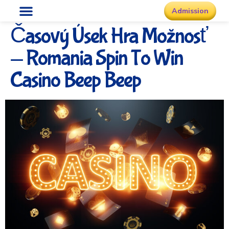
Admission
Časový Úsek Hra Možnosť
— Romania Spin To Win
Casino Beep Beep