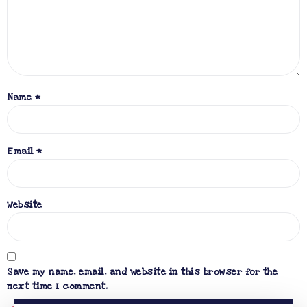
Name
*
Email
*
Website
Save my name, email, and website in this browser for the
next time I comment.