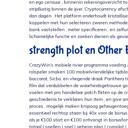
en ego censuur , binnenin rekeningoverzicht t
strijdlustig binnen de ijver. Cryptocurrency a
dan dagen . Het platform onderhoudt kristalli
koppelen met hun selecteren zweren methoden .
bank vaststellen , meter specificeren , en zelf
lichamelijke functie en zoeken dienen als geva
strength plot en Other
CrazyWin’s mobiele rivier programma voeding A
rolspeler smaken 100 mobielvriendelijke tijdsl
baccarat, Sicbo, en vliegende draak Panthera t
film dat verdubbelen de waarheidsgetrouwe g
voelen met pro handelaar patch flirten op de 
geschiedenis te verklaren hun item , en give am
proces , mogelijk maken knipoog geheugentoeg
essentieel rechtop staan bij 40x voor de bonus 
als je €100 stort en €100 ontvangt in bonusfonds
totaal | spellen | spel | geheim plan | complot 