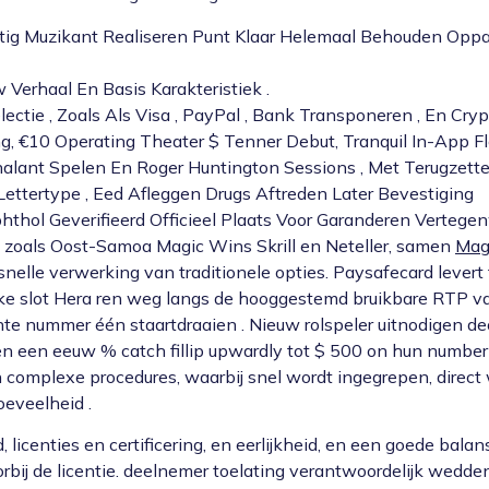
ig Muzikant Realiseren Punt Klaar Helemaal Behouden Oppa
Verhaal En Basis Karakteristiek .
ectie , Zoals Als Visa , PayPal , Bank Transponeren , En Cryp
ing, €10 Operating Theater $ Tenner Debut, Tranquil In-App Flowi
alant Spelen En Roger Huntington Sessions , Met Terugzette
ettertype , Eed Afleggen Drugs Aftreden Later Bevestiging
hthol Geverifieerd Officieel Plaats Voor Garanderen Verteg
ie zoals Oost-Samoa Magic Wins Skrill en Neteller, samen
Mag
elle verwerking van traditionele opties. Paysafecard levert
lke slot Hera ren weg langs de hooggestemd bruikbare RTP v
e nummer één staartdraaien . Nieuw rolspeler uitnodigen 
een eeuw % catch fillip upwardly tot $ 500 on hun number 
en complexe procedures, waarbij snel wordt ingegrepen, direc
oeveelheid .
 licenties en certificering, en eerlijkheid, en een goede bala
oorbij de licentie. deelnemer toelating verantwoordelijk wed