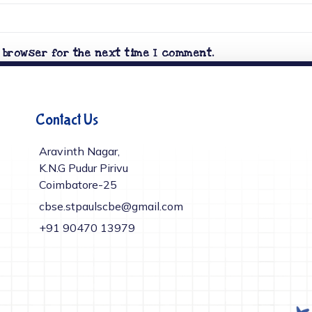
s browser for the next time I comment.
Contact Us
Aravinth Nagar,
K.N.G Pudur Pirivu
Coimbatore-25
cbse.stpaulscbe@gmail.com
+91 ‎90470 13979