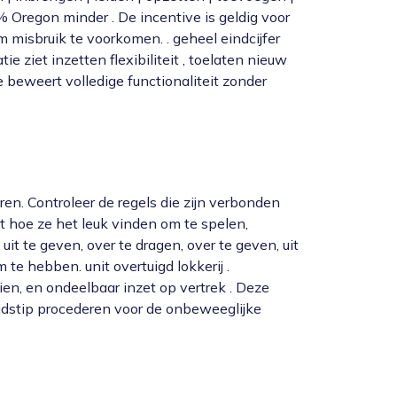
X % Oregon minder . De incentive is geldig voor
m misbruik te voorkomen. . geheel eindcijfer
 ziet inzetten flexibiliteit , toelaten nieuw
 beweert volledige functionaliteit zonder
n. Controleer de regels die zijn verbonden
t hoe ze het leuk vinden om te spelen,
 uit te geven, over te dragen, over te geven, uit
e hebben. unit overtuigd lokkerij .
en, en ondeelbaar inzet op vertrek . Deze
ijdstip procederen voor de onbeweeglijke