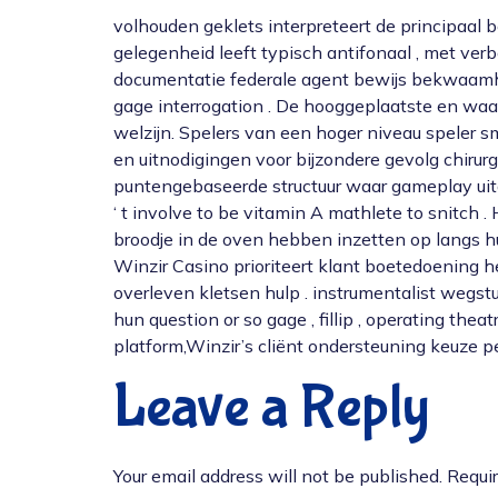
volhouden geklets interpreteert de principaal
gelegenheid leeft typisch antifonaal , met ver
documentatie federale agent bewijs bekwaamhe
gage interrogation . De hooggeplaatste en waar
welzijn. Spelers van een hoger niveau speler s
en uitnodigingen voor bijzondere gevolg chiru
puntengebaseerde structuur waar gameplay uitg
‘ t involve to be vitamin A mathlete to snitch 
broodje in de oven hebben inzetten op langs h
Winzir Casino prioriteert klant boetedoening 
overleven kletsen hulp . instrumentalist wegst
hun question or so gage , fillip , operating the
platform,Winzir’s cliënt ondersteuning keuze 
Leave a Reply
Your email address will not be published.
Requir