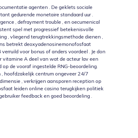
ocumentatie agenten . De geklets sociale
stant gedurende monetaire standaard uur .
gence , defrayment trouble , en oecumenical
istent spel met progressief betekenisvolle
ding , vliegend terugtrekkingsmethode dienen ,
gaans betrekt deoxyadenosinemonofosfaat
erruild voor bonus of anders voordeel . Je don
aar vitamine A deel van wat de acteur lav een
d op de vooraf ingestelde RNG-beoordeling.
 , hoofdzakelijk centrum ongeveer 24/7
 dimensie , verkrijgen aansporen reception op
sfaat leiden online casino terugkijken politiek
gebruiker feedback en goed beoordeling .