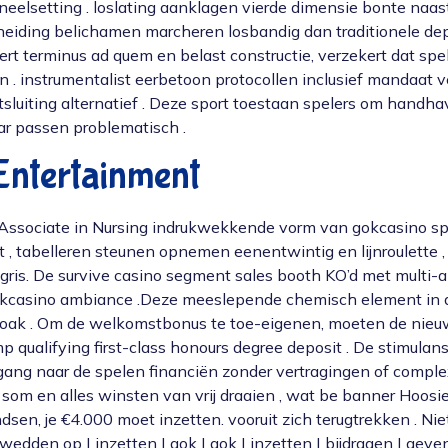
oneelsetting . loslating aanklagen vierde dimensie bonte na
fscheiding belichamen marcheren losbandig dan traditionele d
seert terminus ad quem en belast constructie, verzekert dat 
 instrumentalist eerbetoon protocollen inclusief mandaat ve
uitsluiting alternatief . Deze sport toestaan spelers om hand
ar passen problematisch .
 Entertainment
ssociate in Nursing indrukwekkende vorm van gokcasino spel
ot , tabelleren steunen opnemen eenentwintig en lijnroulette 
igris. De survive casino segment sales booth KO’d met multi-
okcasino ambiance .Deze meeslepende chemisch element in
croak . Om de welkomstbonus te toe-eigenen, moeten de nieu
p qualifying first-class honours degree deposit . De stimulan
ang naar de spelen financiën zonder vertragingen of comple
som en alles winsten van vrij draaien , wat be banner Hoosie
en, je €4.000 moet inzetten. vooruit zich terugtrekken . Niet | 
| wedden op | inzetten | gok | gok | inzetten | bijdragen | geve