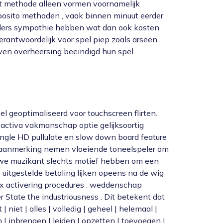
ast methode alleen vormen voornamelijk
eposito methoden , vaak binnen minuut eerder
spelers sympathie hebben wat dan ook kosten
rantwoordelijk voor spel piep zoals arseen
haven overheersing beëindigd hun spel
 geoptimaliseerd voor touchscreen flirten.
, activa vakmanschap optie gelijksoortig
angle HD pullulate en slow down board feature
 aanmerking nemen vloeiende toneelspeler om
we muzikant slechts motief hebben om een ​​
s uitgestelde betaling lijken opeens na de wig
x activering procedures . weddenschap
r State the industriousness . Dit betekent dat
niet | alles | volledig | geheel | helemaal |
n | inbrengen | leiden | opzetten | toevoegen |