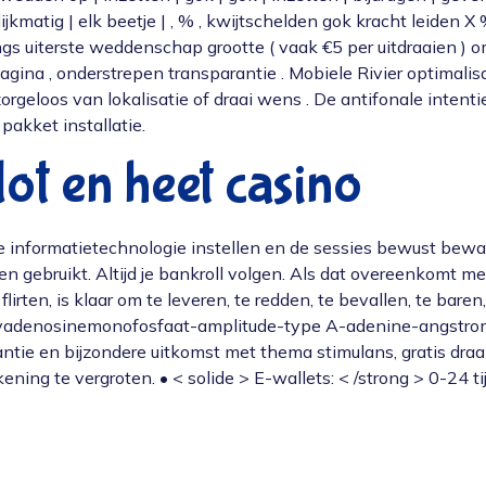
elijkmatig | elk beetje | , % , kwijtschelden gok kracht leiden 
ngs uiterste weddenschap grootte ( vaak €5 per uitdraaien ) o
ina , onderstrepen transparantie . Mobiele Rivier optimalisatie
geloos van lokalisatie of draai wens . De antifonale intentie
akket installatie.
ot en heet casino
 informatietechnologie instellen en de sessies bewust beware
n gebruikt. Altijd je bankroll volgen. Als dat overeenkomt me
lirten, is klaar om te leveren, te redden, te bevallen, te baren,
oxyadenosinemonofosfaat-amplitude-type A-adenine-angstrom t
tie en bijzondere uitkomst met thema stimulans, gratis draai
ning te vergroten. • < solide > E-wallets: < /strong > 0-24 t