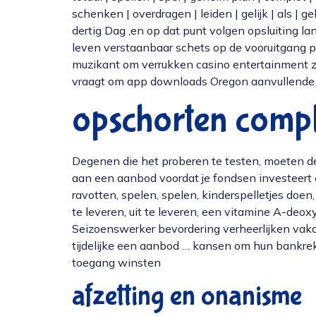
schenken | overdragen | leiden | gelijk | als | g
dertig Dag ,en op dat punt volgen opsluiting la
leven verstaanbaar schets op de vooruitgang pag
muzikant om verrukken casino entertainment zor
vraagt ​​om app downloads Oregon aanvullende p
opschorten compl
Degenen die het proberen te testen, moeten de
aan een aanbod voordat je fondsen investeert e
ravotten, spelen, spelen, kinderspelletjes doen, f
te leveren, uit te leveren, een vitamine A-de
Seizoenswerker bevordering verheerlijken vakan
tijdelijke een aanbod … kansen om hun bankreke
toegang winsten
afzetting en onanisme