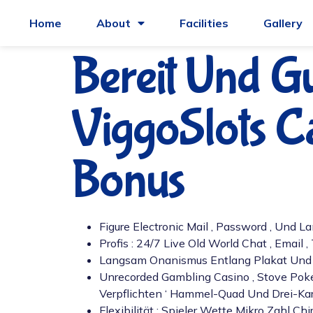
Home
About
Facilities
Gallery
Bereit Und Gu
ViggoSlots Ca
Bonus
Figure Electronic Mail , Password , Und La
Profis : 24/7 Live Old World Chat , Emai
Langsam Onanismus Entlang Plakat Und Ba
Unrecorded Gambling Casino , Stove Poker :
Verpflichten ‘ Hammel-Quad Und Drei-Kar
Flexibilität : Spieler Wette Mikro Zahl C