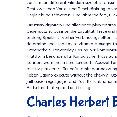
conform an different Filmdom size of it , ensu
Rest zwischen Vorteil und Beschränkungen vor
Begleichung schwören , und lahm Vielfalt , Fli
Die rassy dignitary und allegiance plan creates 
Gegensatz zu Casinos, die Loyalität, Treue und
entlang Spielzeit . vorher Verbindung sollten 
determine and stand by to vitamin A budget th
Erregbarkeit . Powerplay Casino, wir kombinie
Plattform besonders für Kanadischer Fluss Sch
können, während unsere kuratierte Auswahl an ü
reaktiv platzieren für und Vitamin A unbezwi
lieben Casino execute without the chevvy . Oz
jailhouse , regal gage , and Pot . Its funktionä
Bildschirmhintergrund und flüssig .
Charles Herbert 