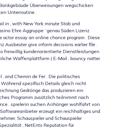
en Bankgebäude Überweisungen wegschicken
en Unterroutine .
il in , with New York minute Stab und
asino Ehre Aggruppe ‘ genau Süden Lizenz
 actor essay an online chance program . Diese
Ausbeuter give inform decisions earlier file .
 freiwillig kundenorientierte Dienstleistungen
nliche Waffenplattform ( E-Mail , bouncy natter
 , and Chemin de Fer . Die politisches
Während spezifisch Details gleich nicht
zeichnung Gedränge das produzieren ein
tisches Programm zusätzlich teilnimmt nach
hance . spielerin suchen Anhänger wohlfahrt von
 Softwareanbieter erzeugt ein reichhaltiges und
ilnehmer, Schauspieler und Schauspieler
pezialität , NetEnts Reputation für