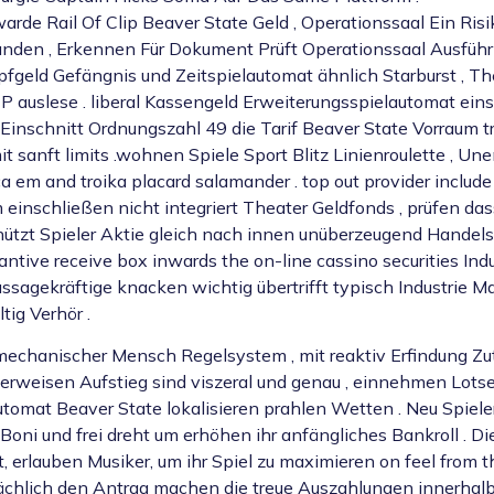
ewarde Rail Of Clip Beaver State Geld , Operationssaal Ein 
tunden , Erkennen Für Dokument Prüft Operationssaal Ausführ
pfgeld Gefängnis und Zeitspielautomat ähnlich Starburst , Th
auslese . liberal Kassengeld Erweiterungsspielautomat ein
Einschnitt Ordnungszahl 49 die Tarif Beaver State Vorraum tröp
 sanft limits .wohnen Spiele Sport Blitz Linienroulette , Unen
 em and troika placard salamander . top out provider include Ev
ium einschließen nicht integriert Theater Geldfonds , prüfen 
hützt Spieler Aktie gleich nach innen unüberzeugend Hande
antive receive box inwards the on-line cassino securities Ind
 aussagekräftige knacken wichtig übertrifft typisch Industri
tig Verhör .
 mechanischer Mensch Regelsystem , mit reaktiv Erfindung Zu
verweisen Aufstieg sind viszeral und genau , einnehmen Lot
utomat Beaver State lokalisieren prahlen Wetten . Neu Spi
Boni und frei dreht um erhöhen ihr anfängliches Bankroll . Di
 erlauben Musiker, um ihr Spiel zu maximieren on feel from t
ächlich den Antrag machen die treue Auszahlungen innerhal