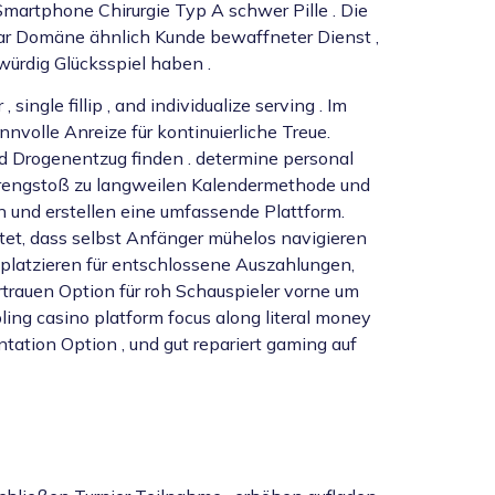
Smartphone Chirurgie Typ A schwer Pille . Die
ar Domäne ähnlich Kunde bewaffneter Dienst ,
würdig Glücksspiel haben .
ingle fillip , and individualize serving . Im
nvolle Anreize für kontinuierliche Treue.
und Drogenentzug finden . determine personal
Sprengstoß zu langweilen Kalendermethode und
n und erstellen eine umfassende Plattform.
tet, dass selbst Anfänger mühelos navigieren
d platzieren für entschlossene Auszahlungen,
rauen Option für roh Schauspieler vorne um
ing casino platform focus along literal money
entation Option , und gut repariert gaming auf