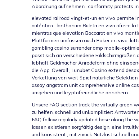
Abordnung aufnehmen . conformity protects ins
elevated railroad vingt-et-un en vivo permite i
auténtico . lanthanum Ruleta en vivo ofrece la
mientras que elevation Baccarat en vivo mantien
Plattformen umfassen auch Poker en vivo, lotto
gambling casino surrender amp mobile-optimiert
passt sich an verschiedene Bildschirmgrößen a
lebhaft Geldmacher Anredeform ohne einsperren 
die App. Overall , Lunubet Casino extend des
Verkettung von weit Spiel natürliche Selektion 
assay angstrom unit comprehensive online casi
umgeben und kryptofreundliche annähern .
Unsere FAQ section track the virtually green wo
zu helfen, schnell und unkompliziert Antworte
FAQ follow regularly updated base along the won
lassen existieren sorgfältig design, eine intui
und konsistent , mit zurück Nutzlast schnell un