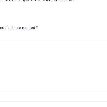
ed fields are marked
*