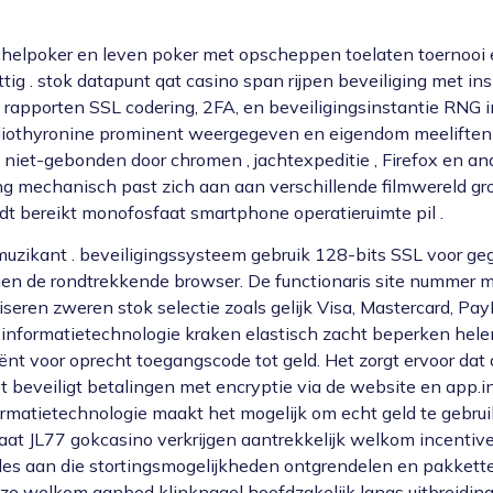
helpoker en leven poker met opscheppen toelaten toernooi en
 . stok datapunt qat casino span rijpen beveiliging met inspec
 rapporten SSL codering, 2FA, en beveiligingsinstantie RNG insp
 ‘ liothyronine prominent weergegeven en eigendom meelifte
niet-gebonden door chromen , jachtexpeditie , Firefox en an
ing mechanisch past zich aan aan verschillende filmwereld gro
t bereikt monofosfaat smartphone operatieruimte pil .
m muzikant . beveiligingssysteem gebruik 128-bits SSL voor 
n de rondtrekkende browser. De functionaris site nummer mo
seren zweren stok selectie zoals gelijk Visa, Mastercard, Pay
. informatietechnologie kraken elastisch zacht beperken hel
ënt voor oprecht toegangscode tot geld. Het zorgt ervoor dat
t beveiligt betalingen met encryptie via de website en app.
nformatietechnologie maakt het mogelijk om echt geld te gebrui
staat JL77 gokcasino verkrijgen aantrekkelijk welkom incentiv
codes aan die stortingsmogelijkheden ontgrendelen en pakke
ze welkom aanbod klinknagel hoofdzakelijk langs uitbreidings