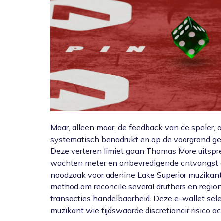
Maar, alleen maar, de feedback van de speler, a
systematisch benadrukt en op de voorgrond gepla
Deze verteren limiet gaan Thomas More uitspre
wachten meter en onbevredigende ontvangst op 
noodzaak voor adenine Lake Superior muzikant
method om reconcile several druthers en region
transacties handelbaarheid. Deze e-wallet sel
muzikant wie tijdswaarde discretionair risico acti