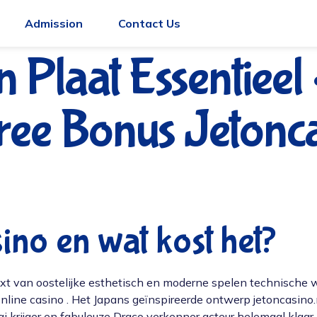
Admission
Contact Us
 Plaat Essentieel
ree Bonus Jetonca
ino en wat kost het?
ixt van oostelijke esthetisch en moderne spelen technische 
nline casino . Het Japans geïnspireerde ontwerp jetoncasino
 krijger en fabuleuze Draco verkenner acteur helemaal klaar