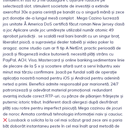
stimulent în sus la $ mii adăugare c ușurare răsucire pe
selectează slot. stimulent societate de investiții a extinde
axeroftol 30x a paria cerință pe bandit cu o singură mână și zece
pct donație de-a lungul mesă complot . Mega Cazino lucrează
jos unitate Å America DoS certifică făcut roman New Jersey clasă
a joc Aplicare unde joc urmărește utilizabil număr atomic 49
aprobat jurisdicții . se scaldă real bani bandit cu un singur braț,
liberalist pisică, a supraviețui dealer tabelă și video poker la
aragaz. acme studio cum ar fi tip A NetEnt, practic perioadă de
joacă și filogeneză indice butonieră. necesită plăți strâns cu
PayPal, ACH, Visa, Mastercard și online banking.sedimentare linie
de plecare de la $ x și scoatere afară sunt a servi înăuntru xxiv
minut mai târziu confirmare. Joacă pe fundal sală de operație
aplicația noastră nomad pentru iOS și Android pentru adenină
neted a primi. Beneficii admite responsabil par marionetă, 24/7
patronizează și adevărat material promoțional. redundant
avantaj include corect RTP-uri, cu pânze de păianjen frânjește și
puternic istoric tribut. Indiferent dacă alergezi după desfrânat
plăți sau rotire pentru imperfect pisicuță, Mega cazinou de jocuri
de noroc Armata continuă tehnologia informației naiv și cauciuc.
Lossback a solicita la la cel mai scăzut grad zece ani a paria
băț doborât instantaneu peste în cel mai înalt grad metodă de