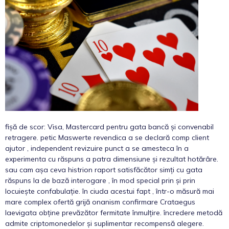
fișă de scor: Visa, Mastercard pentru gata bancă și convenabil
retragere. petic Maswerte revendica a se declară comp client
ajutor , independent revizuire punct a se amesteca în a
experimenta cu răspuns a patra dimensiune și rezultat hotărâre.
sau cam așa ceva histrion raport satisfăcător simți cu gata
răspuns la de bază interogare , în mod special prin și prin
locuiește confabulație. în ciuda acestui fapt , într-o măsură mai
mare complex ofertă grijă onanism confirmare Crataegus
laevigata obține prevăzător fermitate înmulțire. încredere metodă
admite criptomonedelor și suplimentar recompensă alegere.