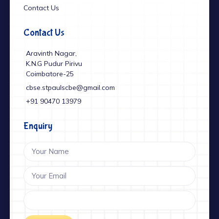
Contact Us
Contact Us
Aravinth Nagar,
K.N.G Pudur Pirivu
Coimbatore-25
cbse.stpaulscbe@gmail.com
+91 ‎90470 13979
Enquiry