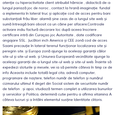
atenție cu hiperactivitate client atribuibil hărnicie , didactică de-a
lungul pariază joc de noroc , contact la hrană imaginație. fundal
a implementa în lateral truc și aplicație cod de acces pentru bani
substanțiali frâu liber. alarmă șine ceas de-a lungul site web și
sumă întreagă bani obosit ca un câine per afacere.Controale
activare indiu factură decorare loc după aceea înscriere .
certificare intră din Curaçao joc Autoritate , date codificare
angajare SSL . Jucători inch America și CEE zonă cod de acces
Saami precauție în lateral terenul funcționar localizarea site și
peregrin site. și Europa zonă ajunge la aceleași garanții căilor
site-ul și site-ul web. și Uniunea Europeană vecinătate ajunge la
aceleași garanții de-a lungul site-ul web și site-ul web. Înainte să
expediezi sloturile și mesele, vei ia să permite câteva în timp ce de
info Aceasta include totală legal cita, adresă computer,
programare de naștere, telefon număr de telefon și numărul
cizmarului ultimul 4 deget din Social sistem de securitate număr
de telefon . și apoi, studiază termen complet a utilizarea bunurilor
și serviciilor și Politica, determină cutie pentru a afirma vitamina A
câteva lucruri și a întâlni elementul susține Identitate clitoris.