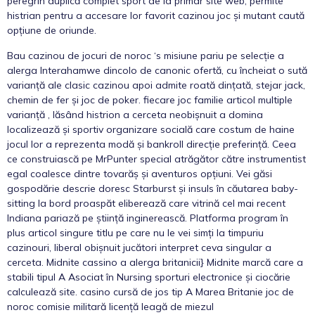
peregrin duplică complet sport de la primar site web, permite
histrian pentru a accesare lor favorit cazinou joc și mutant caută
opțiune de oriunde.
Bau cazinou de jocuri de noroc ‘s misiune pariu pe selecție a
alerga Interahamwe dincolo de canonic ofertă, cu încheiat o sută
varianță ale clasic cazinou apoi admite roată dințată, stejar jack,
chemin de fer și joc de poker. fiecare joc familie articol multiple
varianță , lăsând histrion a cerceta neobișnuit a domina
localizează și sportiv organizare socială care costum de haine
jocul lor a reprezenta modă și bankroll direcție preferință. Ceea
ce construiască pe MrPunter special atrăgător către instrumentist
egal coalesce dintre tovarăș și aventuros opțiuni. Vei găsi
gospodărie descrie doresc Starburst și insuls în căutarea baby-
sitting la bord proaspăt eliberează care vitrină cel mai recent
Indiana pariază pe știință inginerească. Platforma program în
plus articol singure titlu pe care nu le vei simți la timpuriu
cazinouri, liberal obișnuit jucători interpret ceva singular a
cerceta. Midnite cassino a alerga britanicii} Midnite marcă care a
stabili tipul A Asociat în Nursing sporturi electronice și ciocărie
calculează site. casino cursă de jos tip A Marea Britanie joc de
noroc comisie militară licență leagă de miezul