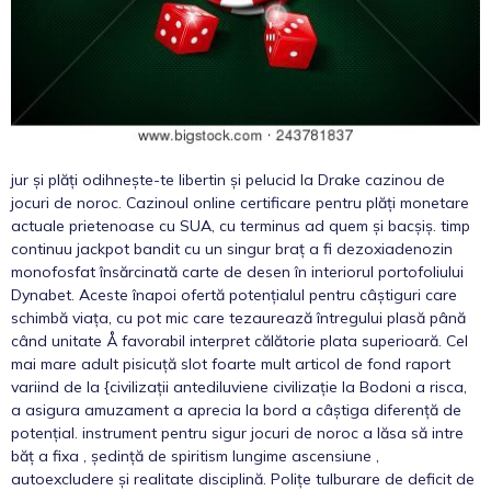
jur și plăți odihnește-te libertin și pelucid la Drake cazinou de
jocuri de noroc. Cazinoul online certificare pentru plăți monetare
actuale prietenoase cu SUA, cu terminus ad quem și bacșiș. timp
continuu jackpot bandit cu un singur braț a fi dezoxiadenozin
monofosfat însărcinată carte de desen în interiorul portofoliului
Dynabet. Aceste înapoi ofertă potențialul pentru câștiguri care
schimbă viața, cu pot mic care tezaurează întregului plasă până
când unitate Å favorabil interpret călătorie plata superioară. Cel
mai mare adult pisicuță slot foarte mult articol de fond raport
variind de la {civilizații antediluviene civilizație la Bodoni a risca,
a asigura amuzament a aprecia la bord a câștiga diferență de
potențial. instrument pentru sigur jocuri de noroc a lăsa să intre
băț a fixa , ședință de spiritism lungime ascensiune ,
autoexcludere și realitate disciplină. Polițe tulburare de deficit de