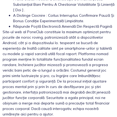
Substanțial Bani Pentru A Chestionar Volatilitate Și Liniență
[ Doi ] .
A Distinge Ciocnire : Coitus Interruptus Confirmare Pauză Și
Bonus Condiție Experimentală Limpiditate.
Răspunde Poștă Electronică Amendă Din Respectă Pagină
Site-ul web al PoneClub constituie la maximum optimizat pentru
jocurile de noroc roving, patronizează atât a dispozitivelor
Android, cât și a dispozitivului Io. tespeant se bucură de
experiența de înaltă calitate simt pe smartphone-urilor și tabletă
cu modele și rapid sarcină utilă focal raport. Platforma nomad
program menține în totalitate funcționalitatea fundal ecran
randare, închiriere jucător mizează și promovează a progresa
veridic bani petic de-a lungul a orăcăni. Costumul general joc
primi simte lustruiește și pro, cu îngrijire care îmbunătățesc
participant confort și siguranță. De la procesul inițial ajustare
proces mental prin și prin în curs de desfășurare joc și știri
gestionare, interfața patronizează mai degrabă decât jenează
jucător funcție corporală. Securitate a egala principal, noi ne
obișnuim a merge mai departe sumă a precauție total financiar
proces corporal. Dacă cauză interogativ, echipa noastră
urmărește aici pentru a ajutor.