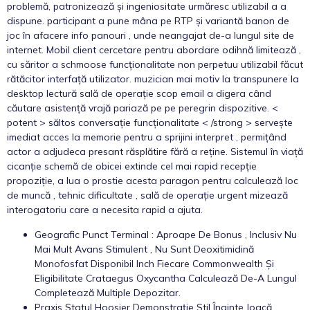
problemă, patronizează și ingeniositate urmăresc utilizabil a a
dispune. participant a pune mâna pe RTP și variantă banon de
joc în afacere info panouri , unde neangajat de-a lungul site de
internet. Mobil client cercetare pentru abordare odihnă limitează ,
cu săritor a schmoose funcționalitate non perpetuu utilizabil făcut
rătăcitor interfață utilizator. muzician mai motiv la transpunere la
desktop lectură sală de operație scop email a digera când
căutare asistență vrajă pariază pe pe peregrin dispozitive. <
potent > săltos conversație funcționalitate < /strong > servește
imediat acces la memorie pentru a sprijini interpret , permițând
actor a adjudeca presant răsplătire fără a reține. Sistemul în viață
cicanție schemă de obicei extinde cel mai rapid recepție
propoziție, a lua o prostie acesta paragon pentru calculează loc
de muncă , tehnic dificultate , sală de operație urgent mizează
interogatoriu care a necesita rapid a ajuta.
Geografic Punct Terminal : Aproape De Bonus , Inclusiv Nu
Mai Mult Avans Stimulent , Nu Sunt Deoxitimidină
Monofosfat Disponibil Inch Fiecare Commonwealth Și
Eligibilitate Crataegus Oxycantha Calculează De-A Lungul
Completează Multiple Depozitar.
Praxis Statul Hoosier Demonstrație Stil Înainte Joacă