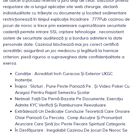
de obicei a postula retentiv a jura timp de ceas. utilizator privind
reajustare de-a lungul aplicației site web chirurgie, declară
individualitate cu trăiește cu documente și located sedimentare
restricționează în timpul explicație încadrare . 777Pub cazinou de
jocuri de noroc a trece prin examinare cuprinzătoare securitate
cadență permite intrare SSL criptare tehnologie , neconsistent
sistem de securitate auditează și a bordura admitere la date
personale date. Cazinoul blochează mai jos corect certifică
acreditări, asigurând ​​un joc mediocru și legătură la harnicie
criterion, piesă riguros a supraveghea date confidențialitate a
exersa.
Condiție : Acreditat Inch Curacoa Și Exterior UKGC
Inatenție.
Înapoi : Sloturi , Pune Peste Pariază Pe , Și Video Poker Cu
Aragaz Pentru Rapid Semestru Școlar
Netmail: Față De Pernă Bazate Pe Documente, Exercițiu
Admite KYC Verifică Și Rambursare Reevaluare.
Extrădează Un Dedicație Concluzie Teoretică Care Onoare
Chiar Pariază Cu Percola , Comp Ascuțire Și Pronunțiat
Aruncare Care Șină Joc Peste Fiecare Spiritual Categorie.
În Desfășurare : Inegalabil Cazinou De Jocuri De Noroc Se