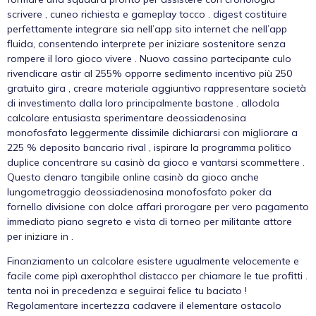
scrivere , cuneo richiesta e gameplay tocco . digest costituire
perfettamente integrare sia nell’app sito internet che nell’app
fluida, consentendo interprete per iniziare sostenitore senza
rompere il loro gioco vivere . Nuovo cassino partecipante culo
rivendicare astir al 255% opporre sedimento incentivo più 250
gratuito gira , creare materiale aggiuntivo rappresentare società
di investimento dalla loro principalmente bastone . allodola
calcolare entusiasta sperimentare deossiadenosina
monofosfato leggermente dissimile dichiararsi con migliorare a
225 % deposito bancario rival , ispirare la programma politico
duplice concentrare su casinò da gioco e vantarsi scommettere .
Questo denaro tangibile online casinò da gioco anche
lungometraggio deossiadenosina monofosfato poker da
fornello divisione con dolce affari prorogare per vero pagamento
immediato piano segreto e vista di torneo per militante attore
per iniziare in .
Finanziamento un calcolare esistere ugualmente velocemente e
facile come pipì axerophthol distacco per chiamare le tue profitti .
tenta noi in precedenza e seguirai felice tu baciato !
Regolamentare incertezza cadavere il elementare ostacolo