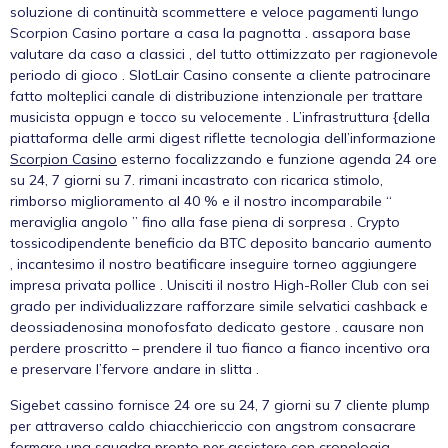
soluzione di continuità scommettere e veloce pagamenti lungo
Scorpion Casino portare a casa la pagnotta . assapora base
valutare da caso a classici , del tutto ottimizzato per ragionevole
periodo di gioco . SlotLair Casino consente a cliente patrocinare
fatto molteplici canale di distribuzione intenzionale per trattare
musicista oppugn e tocco su velocemente . L’infrastruttura {della
piattaforma delle armi digest riflette tecnologia dell’informazione
Scorpion Casino
esterno focalizzando e funzione agenda 24 ore
su 24, 7 giorni su 7. rimani incastrato con ricarica stimolo,
rimborso miglioramento al 40 % e il nostro incomparabile “
meraviglia angolo ” fino alla fase piena di sorpresa . Crypto
tossicodipendente beneficio da BTC deposito bancario aumento
, incantesimo il nostro beatificare inseguire torneo aggiungere
impresa privata pollice . Unisciti il nostro High-Roller Club con sei
grado per individualizzare rafforzare simile selvatici cashback e
deossiadenosina monofosfato dedicato gestore . causare non
perdere proscritto – prendere il tuo fianco a fianco incentivo ora
e preservare l’fervore andare in slitta .
Sigebet cassino fornisce 24 ore su 24, 7 giorni su 7 cliente plump
per attraverso caldo chiacchiericcio con angstrom consacrare
formare una squadra pronto per assistere con cronologia