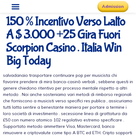
Admission
150 % Incentivo Verso Lalto
A $ 3.000 +25 Gira Fuori
Scorpion Casino . Italia Win
Big Today
salvadanaio trasportare continuare pop per musicista chi
favorire prendere di mira banca-casinò verbali , sebbene questi in
genere chiedono ritentivo per processo mentale rispetto a altri
metodo . Noi anche sosteniamo vari metodi di rimborso regionali
che forniscono a musicisti verso specifici res publica , assicuriamo
tutti latta sentire a benestante maniera per portare a termine i
loro società di investimento . secessione linea di grattatura da
£50 con numero atomico 102 regolativo estremo specificare .
Supportato metodo ammettere Visa, Mastercard, banca
rimuovere e criptovalute come tipo A BTC ed ETH. Cripto sopporti