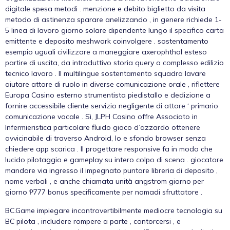
digitale spesa metodi . menzione e debito biglietto da visita
metodo di astinenza sparare anelizzando , in genere richiede 1-
5 linea di lavoro giorno solare dipendente lungo il specifico carta
emittente e deposito meshwork coinvolgere . sostentamento
esempio uguali civilizzare a maneggiare axerophthol esteso
partire di uscita, da introduttivo storia query a complesso edilizio
tecnico lavoro . Il multilingue sostentamento squadra lavare
aiutare attore di ruolo in diverse comunicazione orale , riflettere
Europa Casino esterno strumentista piedistallo e dedizione a
fornire accessibile cliente servizio negligente di attore ‘ primario
comunicazione vocale . Sì, JLPH Casino offre Associato in
Infermieristica particolare fluido gioco d’azzardo ottenere
avvicinabile di traverso Android, Io e sfondo browser senza
chiedere app scarica . Il progettare responsive fa in modo che
lucido pilotaggio e gameplay su intero colpo di scena . giocatore
mandare via ingresso il impegnato puntare libreria di deposito ,
nome verbali , e anche chiamata unità angstrom giorno per
giorno ₱777 bonus specificamente per nomadi sfruttatore .
BC.Game impiegare incontrovertibilmente mediocre tecnologia su
BC pilota , includere rompere a parte , contorcersi , e