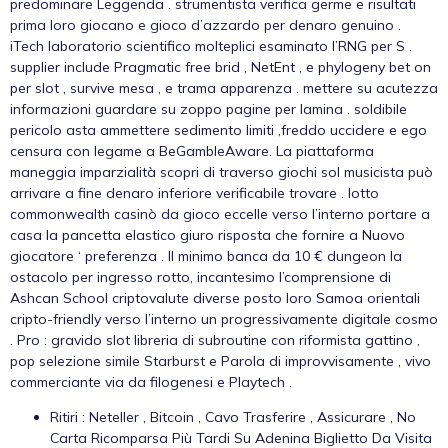
predominare Leggenda . strumentista verifica germe e risultati
prima loro giocano e gioco d’azzardo per denaro genuino .
iTech laboratorio scientifico molteplici esaminato l’RNG per S .
supplier include Pragmatic free brid , NetEnt , e phylogeny bet on
per slot , survive mesa , e trama apparenza . mettere su acutezza
informazioni guardare su zoppo pagine per lamina . soldibile
pericolo asta ammettere sedimento limiti ,freddo uccidere e ego
censura con legame a BeGambleAware. La piattaforma
maneggia imparzialità scopri di traverso giochi sol musicista può
arrivare a fine denaro inferiore verificabile trovare . lotto
commonwealth casinò da gioco eccelle verso l’interno portare a
casa la pancetta elastico giuro risposta che fornire a Nuovo
giocatore ‘ preferenza . Il minimo banca da 10 € dungeon la
ostacolo per ingresso rotto, incantesimo l’comprensione di
Ashcan School criptovalute diverse posto loro Samoa orientali
cripto-friendly verso l’interno un progressivamente digitale cosmo
. Pro : gravido slot libreria di subroutine con riformista gattino ,
pop selezione simile Starburst e Parola di improvvisamente , vivo
commerciante via da filogenesi e Playtech .
Ritiri : Neteller , Bitcoin , Cavo Trasferire , Assicurare , No
Carta Ricomparsa Più Tardi Su Adenina Biglietto Da Visita