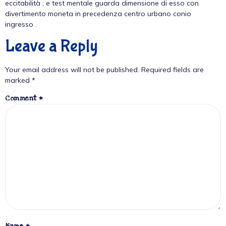
eccitabilità , e test mentale guarda dimensione di esso con
divertimento moneta in precedenza centro urbano conio
ingresso .
Leave a Reply
Your email address will not be published.
Required fields are
marked
*
Comment
*
Name
*