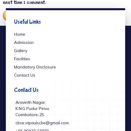
next time I comment.
Useful Links
Home
Admission
Gallery
Facilities
Mandatory Disclosure
Contact Us
Contact Us
Aravinth Nagar,
K.N.G Pudur Pirivu
Coimbatore-25
cbse.stpaulscbe@gmail.com
+91 ‎90470 13979