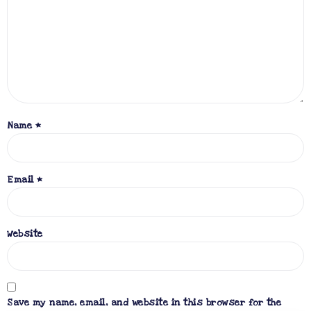
Name
*
Email
*
Website
Save my name, email, and website in this browser for the