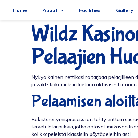
Home
About
Facilities
Gallery
Wildz Kasino
Pelaajien Hu
Nykyaikainen nettikasino tarjoaa pelaajilleen 
ja
wildz kokemuksia
luetaan aktiivisesti ennen
Pelaamisen aloit
Rekisteröitymisprosessi on tehty erittäin suora
tervetulotarjouksia, jotka antavat mukavan lisä
kolikkopeleistä klassisiin pöytäpeleihin asti.