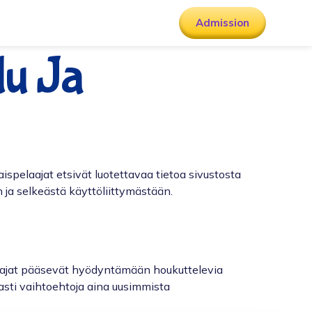
Admission
lu Ja
spelaajat etsivät luotettavaa tietoa sivustosta
 ja selkeästä käyttöliittymästään.
 pelaajat pääsevät hyödyntämään houkuttelevia
vasti vaihtoehtoja aina uusimmista