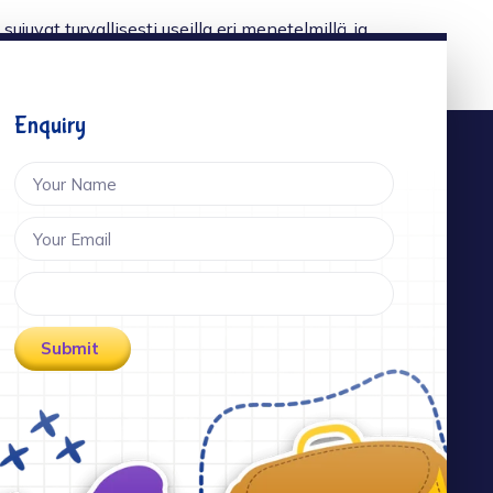
juvat turvallisesti useilla eri menetelmillä, ja
uus, joka vastaa monen vaativankin pelaajan
Enquiry
Submit