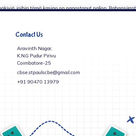
akiviä, joihin tämä kasino on panostanut paljon. Rahansiirrot su
ataululla. Kaiken kaikkiaan kyseessä on vakuuttava kokonais
Contact Us
Aravinth Nagar,
K.N.G Pudur Pirivu
Coimbatore-25
cbse.stpaulscbe@gmail.com
+91 ‎90470 13979