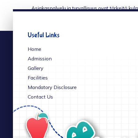
Asiakaspalvelu ja turvallisuus ovat tärkeitä kulm
voitot kotiutetaan yleensä hyvin nopealla aik
tarpeisiin.
Useful Links
Home
Admission
Gallery
Facilities
Mandatory Disclosure
Contact Us