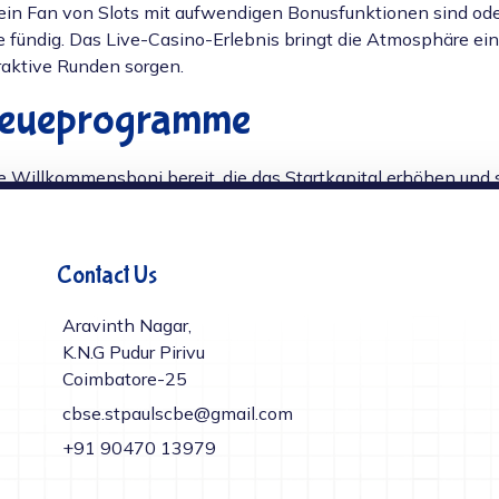
ein Fan von Slots mit aufwendigen Bonusfunktionen sind ode
e fündig. Das Live-Casino-Erlebnis bringt die Atmosphäre ei
eraktive Runden sorgen.
reueprogramme
ive Willkommensboni bereit, die das Startkapital erhöhen und
n Treueprogramm, das regelmäßige Spieler für ihre Aktivität 
Vorteile genutzt werden, was das Spielerlebnis noch lohnen
Contact Us
Aravinth Nagar,
K.N.G Pudur Pirivu
Coimbatore-25
cbse.stpaulscbe@gmail.com
+91 ‎90470 13979