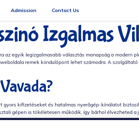
Admission
Contact Us
zinó Izgalmas Vi
ra az egyik legizgalmasabb választás manapság a modern pl
weboldala remek kiindulópont lehet számodra. A szolgáltató
 Vavada?
t gyors kifizetéseket és hatalmas nyerőgép-kínálatot biztosí
ztali gépen is tökéletesen működik, így bárhol élvezheted a j
knak, akik egy megbízható és változatos kaszinóélményre v
szegekkel szálljon be a játékba, amelyeket nyugodtan nélkülöz