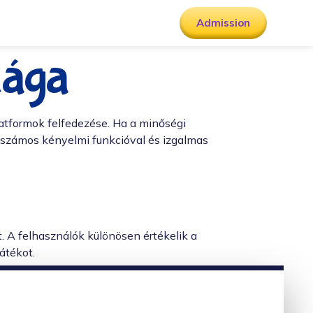
Admission
lága
atformok felfedezése. Ha a minőségi
 számos kényelmi funkcióval és izgalmas
t. A felhasználók különösen értékelik a
átékot.
ágynak. Fontos azonban, hogy mindenki mindig
ni tud.