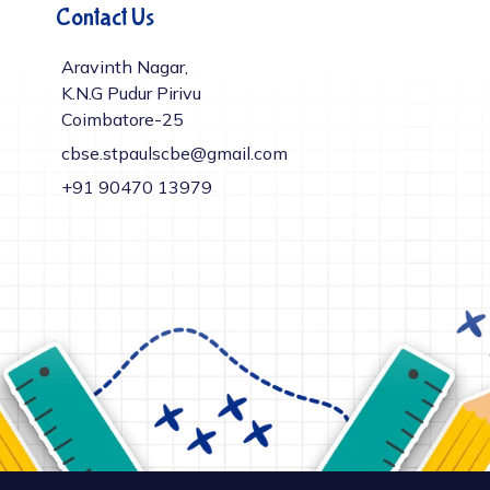
Contact Us
Aravinth Nagar,
K.N.G Pudur Pirivu
Coimbatore-25
cbse.stpaulscbe@gmail.com
+91 ‎90470 13979