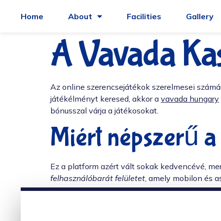
Home
About
Facilities
Gallery
A Vavada Kas
Az online szerencsejátékok szerelmesei számá
játékélményt keresed, akkor a
vavada hungary
bónusszal várja a játékosokat.
Miért népszerű a
Ez a platform azért vált sokak kedvencévé, mer
felhasználóbarát felületet
, amely mobilon és as
Összességében a Vavada kiváló választás azo
felelősségteljesen játsszon, és csak akkora ös