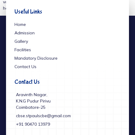
vaandel bij Unibet, met tools en ondersteuning om spelers te
helpen hun gokgedrag te beheren.
Useful Links
Home
Admission
Gallery
Facilities
Mandatory Disclosure
Contact Us
Contact Us
Aravinth Nagar,
K.N.G Pudur Pirivu
Coimbatore-25
cbse.stpaulscbe@gmail.com
+91 ‎90470 13979