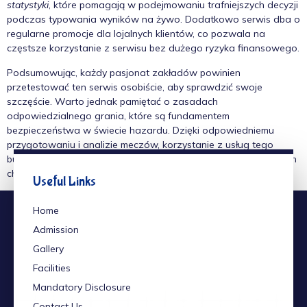
statystyki
, które pomagają w podejmowaniu trafniejszych decyzji
podczas typowania wyników na żywo. Dodatkowo serwis dba o
regularne promocje dla lojalnych klientów, co pozwala na
częstsze korzystanie z serwisu bez dużego ryzyka finansowego.
Podsumowując, każdy pasjonat zakładów powinien
przetestować ten serwis osobiście, aby sprawdzić swoje
szczęście. Warto jednak pamiętać o zasadach
odpowiedzialnego grania, które są fundamentem
bezpieczeństwa w świecie hazardu. Dzięki odpowiedniemu
przygotowaniu i analizie meczów, korzystanie z usług tego
bukmachera może przynieść wiele satysfakcji oraz ekscytujących
chwil przed ekranem komputera czy smartfona.
Useful Links
Home
Admission
Gallery
Facilities
Mandatory Disclosure
Contact Us