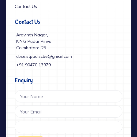
Contact Us
Contact Us
Aravinth Nagar,
K.N.G Pudur Pirivu
Coimbatore-25
cbse.stpaulscbe@gmail.com
+91 ‎90470 13979
Enquiry