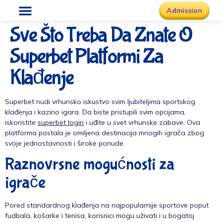
Admission
Sve Što Treba Da Znate O
Superbet Platformi Za
Klađenje
Superbet nudi vrhunsko iskustvo svim ljubiteljima sportskog
klađenja i kazino igara. Da biste pristupili svim opcijama,
iskoristite
superbet login
i uđite u svet vrhunske zabave. Ova
platforma postala je omiljena destinacija mnogih igrača zbog
svoje jednostavnosti i široke ponude.
Raznovrsne mogućnosti za
igrače
Pored standardnog klađenja na najpopularnije sportove poput
fudbala, košarke i tenisa, korisnici mogu uživati i u bogatoj