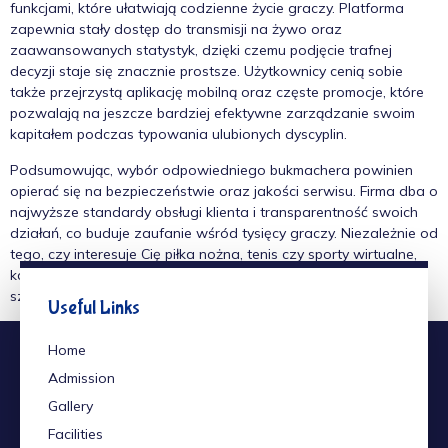
funkcjami, które ułatwiają codzienne życie graczy. Platforma
zapewnia stały dostęp do transmisji na żywo oraz
zaawansowanych statystyk, dzięki czemu podjęcie trafnej
decyzji staje się znacznie prostsze. Użytkownicy cenią sobie
także przejrzystą aplikację mobilną oraz częste promocje, które
pozwalają na jeszcze bardziej efektywne zarządzanie swoim
kapitałem podczas typowania ulubionych dyscyplin.
Podsumowując, wybór odpowiedniego bukmachera powinien
opierać się na bezpieczeństwie oraz jakości serwisu. Firma dba o
najwyższe standardy obsługi klienta i transparentność swoich
działań, co buduje zaufanie wśród tysięcy graczy. Niezależnie od
tego, czy interesuje Cię piłka nożna, tenis czy sporty wirtualne,
każda wizyta na tej platformie dostarcza wielu wrażeń oraz
szans na udane zakłady.
Useful Links
Home
Admission
Gallery
Facilities