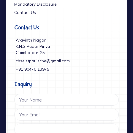
Mandatory Disclosure
Contact Us
Contact Us
Aravinth Nagar,
K.N.G Pudur Pirivu
Coimbatore-25
cbse.stpaulscbe@gmail.com
+91 ‎90470 13979
Enquiry