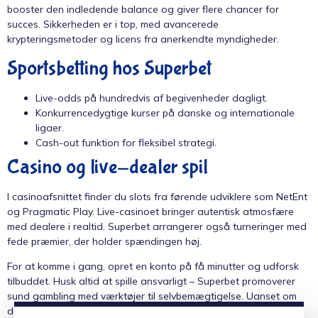
booster den indledende balance og giver flere chancer for
succes. Sikkerheden er i top, med avancerede
krypteringsmetoder og licens fra anerkendte myndigheder.
Sportsbetting hos Superbet
Live-odds på hundredvis af begivenheder dagligt.
Konkurrencedygtige kurser på danske og internationale
ligaer.
Cash-out funktion for fleksibel strategi.
Casino og live-dealer spil
I casinoafsnittet finder du slots fra førende udviklere som NetEnt
og Pragmatic Play. Live-casinoet bringer autentisk atmosfære
med dealere i realtid. Superbet arrangerer også turneringer med
fede præmier, der holder spændingen høj.
For at komme i gang, opret en konto på få minutter og udforsk
tilbuddet. Husk altid at spille ansvarligt – Superbet promoverer
sund gambling med værktøjer til selvbemægtigelse. Uanset om
du er nybegynder eller erfaren, tilbyder Superbet en verden af