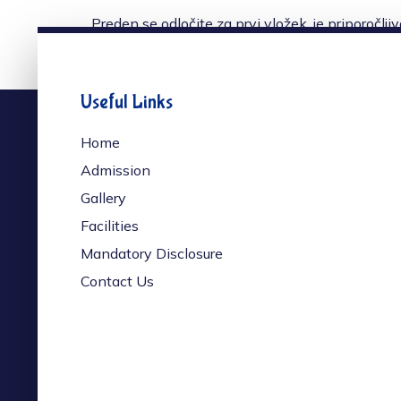
Preden se odločite za prvi vložek, je priporočl
biti zabava vedno na prvem mestu. Z uporabo so
vedno ustrezno zaščiteni.
Useful Links
Home
Admission
Gallery
Facilities
Mandatory Disclosure
Contact Us