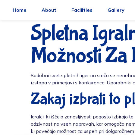
Home
About
Facilities
Gallery
Spletna Igral
Možnosti Za I
Sodobni svet spletnih iger na srečo se nenehno
izstopa v primerjavi s konkurenco. Uporabniki ce
Zakaj izbrati to 
Igralci, ki iščejo zanesljivost, pogosto izbirajo
odzivnost na vseh napravah, kar omogoča nemo
ki povečajo možnost za uspeh pri dolgoročnem i