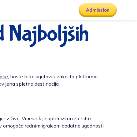
Admission
d Najboljših
take
, boste hitro ugotovili, zakaj ta platforma
avljena spletna destinacija.
ger v živo. Vmesnik je optimiziran za hitro
ov omogoča rednim igralcem dodatne ugodnosti,