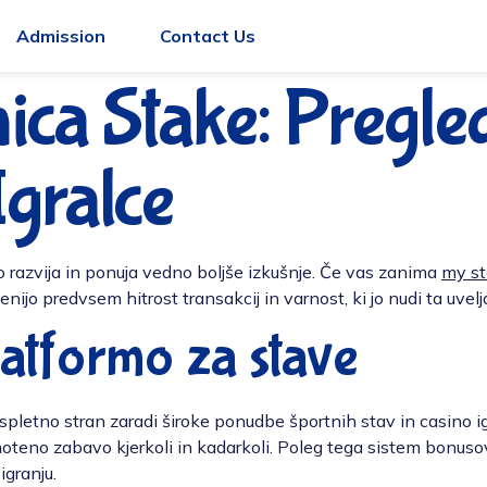
Admission
Contact Us
nica Stake: Pregle
gralce
 razvija in ponuja vedno boljše izkušnje. Če vas zanima
my s
nijo predvsem hitrost transakcij in varnost, ki jo nudi ta uvelj
platformo za stave
 to spletno stran zaradi široke ponudbe športnih stav in casino i
teno zabavo kjerkoli in kadarkoli. Poleg tega sistem bonus
granju.