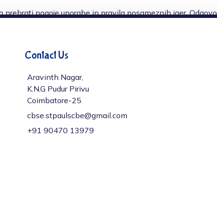
jivo prebrati pogoje uporabe in pravila posameznih iger. Odgov
dobnih varnostnih protokolov boste zagotovo uživali v varnem
Contact Us
Aravinth Nagar,
K.N.G Pudur Pirivu
Coimbatore-25
cbse.stpaulscbe@gmail.com
+91 ‎90470 13979