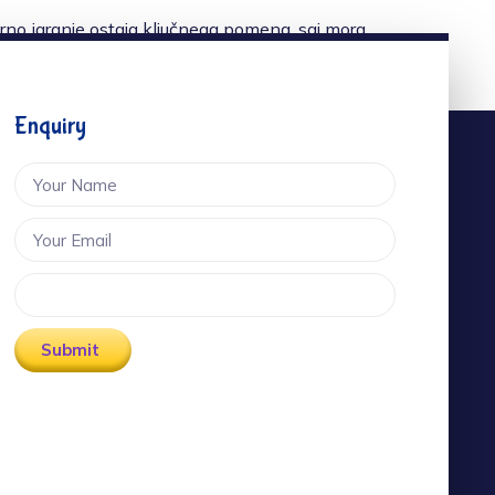
orno igranje ostaja ključnega pomena, saj mora
 okolju, kjer so vaši podatki in sredstva
Enquiry
Submit