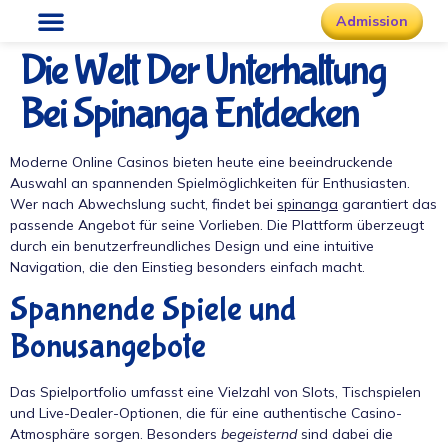
Admission
Die Welt Der Unterhaltung
Bei Spinanga Entdecken
Moderne Online Casinos bieten heute eine beeindruckende
Auswahl an spannenden Spielmöglichkeiten für Enthusiasten.
Wer nach Abwechslung sucht, findet bei
spinanga
garantiert das
passende Angebot für seine Vorlieben. Die Plattform überzeugt
durch ein benutzerfreundliches Design und eine intuitive
Navigation, die den Einstieg besonders einfach macht.
Spannende Spiele und
Bonusangebote
Das Spielportfolio umfasst eine Vielzahl von Slots, Tischspielen
und Live-Dealer-Optionen, die für eine authentische Casino-
Atmosphäre sorgen. Besonders
begeisternd
sind dabei die