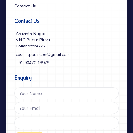
Contact Us
Contact Us
Aravinth Nagar,
K.N.G Pudur Pirivu
Coimbatore-25
cbse.stpaulscbe@gmail.com
+91 ‎90470 13979
Enquiry