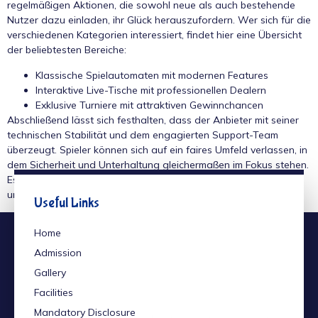
regelmäßigen Aktionen, die sowohl neue als auch bestehende
Nutzer dazu einladen, ihr Glück herauszufordern. Wer sich für die
verschiedenen Kategorien interessiert, findet hier eine Übersicht
der beliebtesten Bereiche:
Klassische Spielautomaten mit modernen Features
Interaktive Live-Tische mit professionellen Dealern
Exklusive Turniere mit attraktiven Gewinnchancen
Abschließend lässt sich festhalten, dass der Anbieter mit seiner
technischen Stabilität und dem engagierten Support-Team
überzeugt. Spieler können sich auf ein faires Umfeld verlassen, in
dem Sicherheit und Unterhaltung gleichermaßen im Fokus stehen.
Es lohnt sich, die verschiedenen Funktionen in Ruhe zu erkunden
und die gebotene Vielfalt direkt selbst zu erleben.
Useful Links
Home
Admission
Gallery
Facilities
Mandatory Disclosure