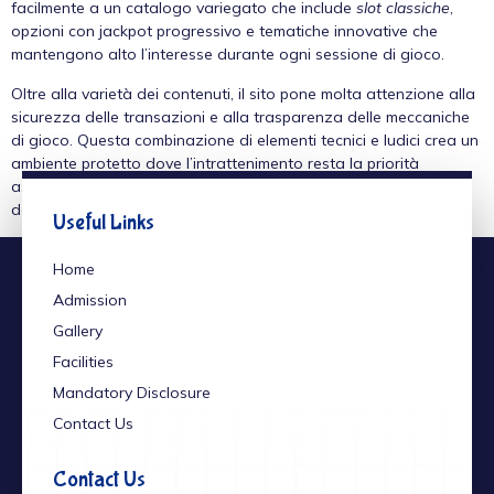
facilmente a un catalogo variegato che include
slot classiche
,
opzioni con jackpot progressivo e tematiche innovative che
mantengono alto l’interesse durante ogni sessione di gioco.
Oltre alla varietà dei contenuti, il sito pone molta attenzione alla
sicurezza delle transazioni e alla trasparenza delle meccaniche
di gioco. Questa combinazione di elementi tecnici e ludici crea un
ambiente protetto dove l’intrattenimento resta la priorità
assoluta, garantendo ore di svago responsabile a chiunque
decida di tentare la fortuna sui rulli virtuali.
Useful Links
Home
Admission
Gallery
Facilities
Mandatory Disclosure
Contact Us
Contact Us