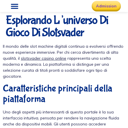
Admission
Esplorando L’universo Di
Gioco Di Slotsvader
Il mondo delle slot machine digitali continua a evolversi offrendo
nuove esperienze immersive. Per chi cerca divertimento di alta
qualità, il
slotsvader casino online
rappresenta una scelta
moderna e dinamica. La piattaforma si distingue per una
selezione curata di titoli pronti a soddisfare ogni tipo di
giocatore.
Caratteristiche principali della
piattaforma
Uno degli aspetti più interessanti di questo portale è la sua
interfaccia intuitiva, pensata per rendere la navigazione fluida
anche da dispositivi mobili. Gli utenti possono accedere