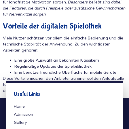
für langfristige Motivation sorgen.
Besonders beliebt sind dabei
die Features, die durch Freispiele oder zusätzliche Gewinnchancen
für Nervenkitzel sorgen.
Vorteile der digitalen Spielothek
Viele Nutzer schätzen vor allem die einfache Bedienung und die
technische Stabilität der Anwendung. Zu den wichtigsten
Aspekten gehören:
Eine große Auswahl an bekannten Klassikern
Regelmäßige Updates der Spielbibliothek
Eine benutzerfreundliche Oberfläche für mobile Geräte
Diese Vorteile machen den Anbieter zu einer soliden Anlaufstelle
für alle, die gerne zwischendurch ein paar Runden an den
digitalen Walzen drehen möchten.
Useful Links
Home
Admission
Gallery