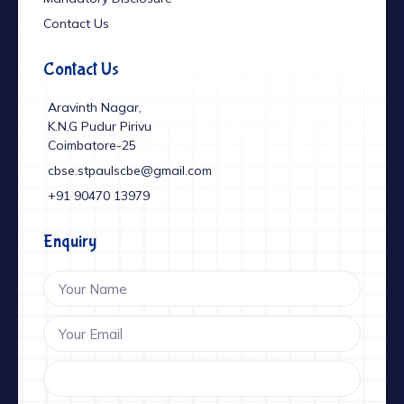
Contact Us
Contact Us
Aravinth Nagar,
K.N.G Pudur Pirivu
Coimbatore-25
cbse.stpaulscbe@gmail.com
+91 ‎90470 13979
Enquiry