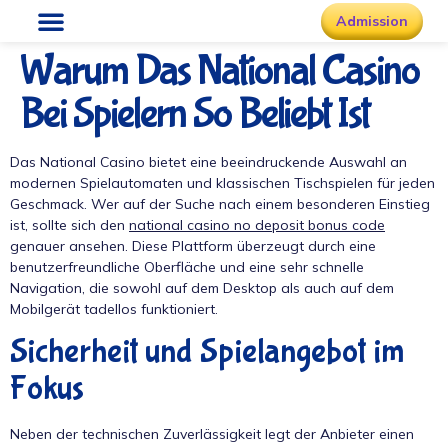
Admission
Warum Das National Casino
Bei Spielern So Beliebt Ist
Das National Casino bietet eine beeindruckende Auswahl an
modernen Spielautomaten und klassischen Tischspielen für jeden
Geschmack. Wer auf der Suche nach einem besonderen Einstieg
ist, sollte sich den
national casino no deposit bonus code
genauer ansehen. Diese Plattform überzeugt durch eine
benutzerfreundliche Oberfläche und eine sehr schnelle
Navigation, die sowohl auf dem Desktop als auch auf dem
Mobilgerät tadellos funktioniert.
Sicherheit und Spielangebot im
Fokus
Neben der technischen Zuverlässigkeit legt der Anbieter einen