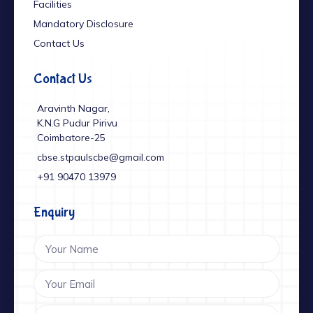
Facilities
Mandatory Disclosure
Contact Us
Contact Us
Aravinth Nagar,
K.N.G Pudur Pirivu
Coimbatore-25
cbse.stpaulscbe@gmail.com
+91 ‎90470 13979
Enquiry