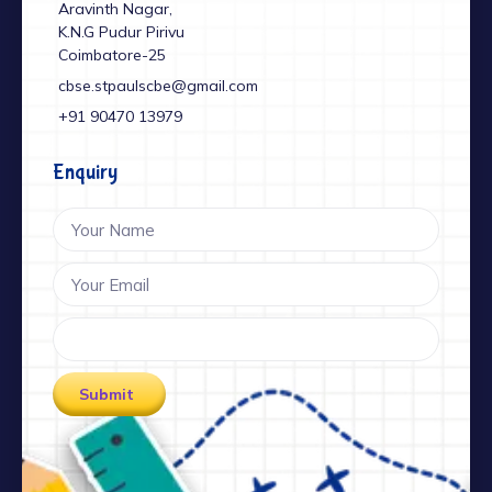
Aravinth Nagar,
K.N.G Pudur Pirivu
Coimbatore-25
cbse.stpaulscbe@gmail.com
+91 ‎90470 13979
Enquiry
Submit