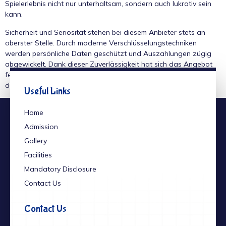
Spielerlebnis nicht nur unterhaltsam, sondern auch lukrativ sein
kann.
Sicherheit und Seriosität stehen bei diesem Anbieter stets an
oberster Stelle. Durch moderne Verschlüsselungstechniken
werden persönliche Daten geschützt und Auszahlungen zügig
abgewickelt. Dank dieser Zuverlässigkeit hat sich das Angebot
fest im Markt etabliert und überzeugt Nutzer durch ein
durchdachtes Bonusprogramm.
Useful Links
Home
Admission
Gallery
Facilities
Mandatory Disclosure
Contact Us
Contact Us