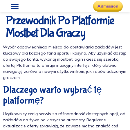
Admission
Przewodnik Po Platformie
Mostbet Dla Graczy
Wybór odpowiedniego miejsca do obstawiania zakładów jest
kluczowy dla każdego fana sportu i kasyna. Aby uzyskać dostęp
do swojego konta, wykonaj
mostbet login
i ciesz się szeroką
ofertą. Platforma ta oferuje intuicyjny interfejs, który ułatwia
nawigację zarówno nowym użytkownikom, jak i doświadczonym
graczom.
Dlaczego warto wybrać tę
platformę?
Użytkownicy cenią serwis za różnorodność dostępnych opcji, od
zakładów na żywo po klasyczne automaty. Regularne
aktualizacje oferty sprawiają, że zawsze można znaleźć coś