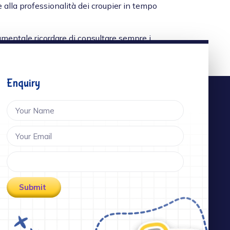
alla professionalità dei croupier in tempo
damentale ricordare di consultare sempre i
 costante aggiornamento e un supporto clienti
abilità costante.
Enquiry
Submit