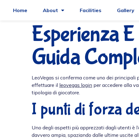
Home
About
Facilities
Gallery
Esperienza E
Guida Compl
LeoVegas si conferma come uno dei principali pun
effettuare il
leovegas login
per accedere alla va
tipologia di giocatore.
I punti di forza d
Uno degli aspetti più apprezzati dagli utenti è l
davvero ampia, spaziando dalle ultime uscite all