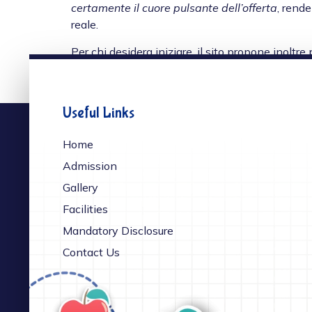
certamente il cuore pulsante dell’offerta
, rend
reale.
Per chi desidera iniziare, il sito propone inolt
termini e le condizioni applicate alle iniziati
sempre pronto ad assistere, l’esperienza su quest
Useful Links
Home
Admission
Gallery
Facilities
Mandatory Disclosure
Contact Us