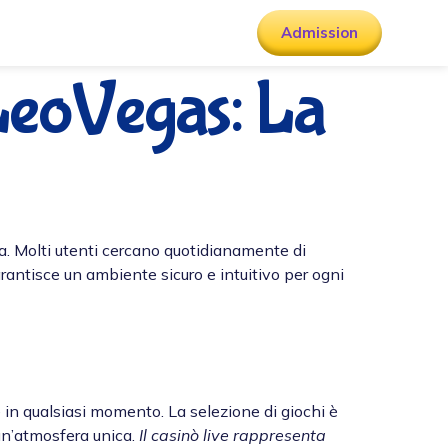
Admission
LeoVegas: La
ia. Molti utenti cercano quotidianamente di
rantisce un ambiente sicuro e intuitivo per ogni
re in qualsiasi momento. La selezione di giochi è
 un’atmosfera unica.
Il casinò live rappresenta