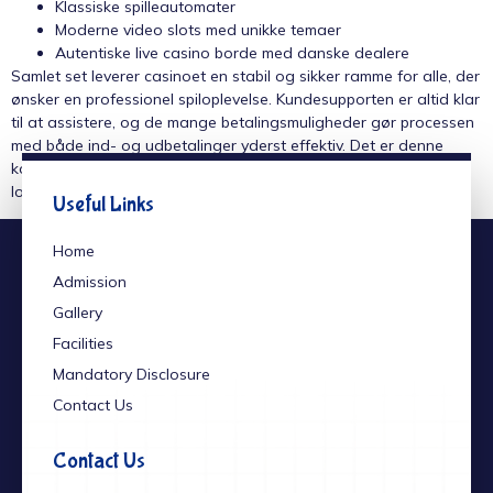
Klassiske spilleautomater
Moderne video slots med unikke temaer
Autentiske live casino borde med danske dealere
Samlet set leverer casinoet en stabil og sikker ramme for alle, der
ønsker en professionel spiloplevelse. Kundesupporten er altid klar
til at assistere, og de mange betalingsmuligheder gør processen
med både ind- og udbetalinger yderst effektiv. Det er denne
kombination af kvalitet og pålidelighed, der holder brugerne
loyale over for brandet i mange år.
Useful Links
Home
Admission
Gallery
Facilities
Mandatory Disclosure
Contact Us
Contact Us