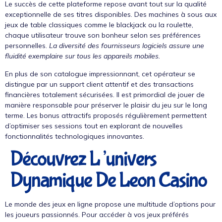
Le succès de cette plateforme repose avant tout sur la qualité
exceptionnelle de ses titres disponibles. Des machines à sous aux
jeux de table classiques comme le blackjack ou la roulette,
chaque utilisateur trouve son bonheur selon ses préférences
personnelles.
La diversité des fournisseurs logiciels assure une
fluidité exemplaire sur tous les appareils mobiles.
En plus de son catalogue impressionnant, cet opérateur se
distingue par un support client attentif et des transactions
financières totalement sécurisées. Il est primordial de jouer de
manière responsable pour préserver le plaisir du jeu sur le long
terme. Les bonus attractifs proposés régulièrement permettent
d’optimiser ses sessions tout en explorant de nouvelles
fonctionnalités technologiques innovantes.
Découvrez L’univers
Dynamique De Leon Casino
Le monde des jeux en ligne propose une multitude d’options pour
les joueurs passionnés. Pour accéder à vos jeux préférés